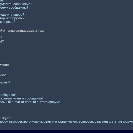
ме?
и удалить сообщение?
 моему сообщению?
 удалить опрос?
оторые форумы?
 в опросе?
 и типы создаваемых тем
L?
и)?
?
руппы
лей?
руппы?
сообщение!
тельные личные сообщения!
льный e-mail от кого-то с этого форума!
ункции?
просу некорректного использования и юридических вопросов, связанных с этим фору