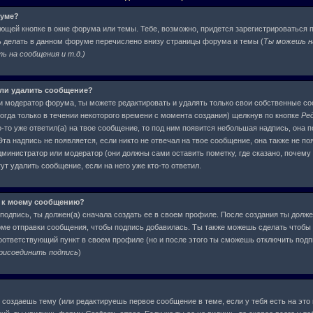
руме?
ующей кнопке в окне форума или темы. Тебе, возможно, придется зарегистрироваться 
ь делать в данном форуме перечислено внизу страницы форума и темы (
Ты можешь н
 на сообщения и т.д.
)
или удалить сообщение?
и модератор форума, ты можете редактировать и удалять только свои собственные с
огда только в течении некоторого времени с момента создания) щелкнув по кнопке
Ре
-то уже ответил(а) на твое сообщение, то под ним появится небольшая надпись, она п
та надпись не появляется, если никто не отвечал на твое сообщение, она также не по
инистратор или модератор (они должны сами оставить пометку, где сказано, почему о
т удалить сообщение, если на него уже кто-то ответил.
 к моему сообщению?
подпись, ты должен(а) сначала создать ее в своем профиле. После создания ты долже
ме отправки сообщения, чтобы подпись добавилась. Ты также можешь сделать чтобы
ответствующий пункт в своем профиле (но и после этого ты сможешь отключить под
рисоединить подпись
)
ы создаешь тему (или редактируешь первое сообщение в теме, если у тебя есть на это