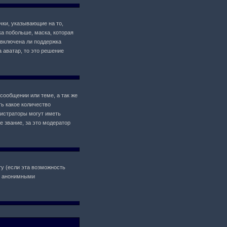
чки, указывающие на то,
ка побольше, маска, которая
 включена ли поддержка
а аватар, то это решение
сообщении или теме, а так же
ь какое количество
истраторы могут иметь
 звание, за это модератор
у (если эта возможность
il анонимными