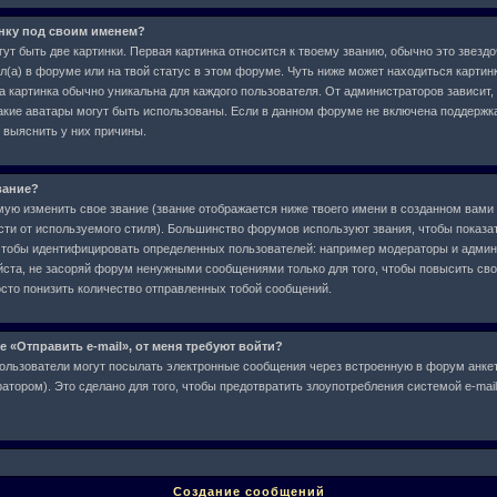
инку под своим именем?
ут быть две картинки. Первая картинка относится к твоему званию, обычно это звездо
л(а) в форуме или на твой статус в этом форуме. Чуть ниже может находиться картин
а картинка обычно уникальна для каждого пользователя. От администраторов зависит,
 какие аватары могут быть использованы. Если в данном форуме не включена поддержк
 выяснить у них причины.
вание?
ю изменить свое звание (звание отображается ниже твоего имени в созданном вами 
сти от используемого стиля). Большинство форумов используют звания, чтобы показат
чтобы идентифицировать определенных пользователей: например модераторы и админ
ста, не засоряй форум ненужными сообщениями только для того, чтобы повысить свое
сто понизить количество отправленных тобой сообщений.
е «Отправить e-mail», от меня требуют войти?
ользователи могут посылать электронные сообщения через встроенную в форум анкет
тором). Это сделано для того, чтобы предотвратить злоупотребления системой e-ma
Создание сообщений