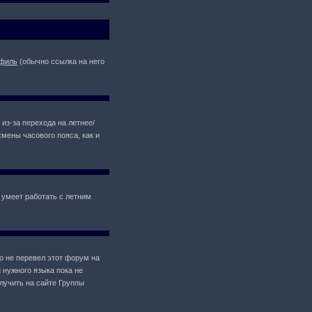
филь
(обычно ссылка на него
 из-за перехода на летнее/
мены часового пояса, как и
 умеет работать с летним
то не перевел этот форум на
 нужного языка пока не
лучить на сайте Группы