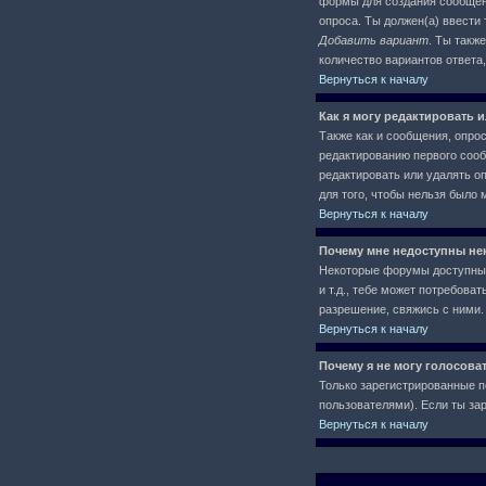
формы для создания сообще
опроса. Ты должен(а) ввести 
Добавить вариант
. Ты такж
количество вариантов ответа
Вернуться к началу
Как я могу редактировать 
Также как и сообщения, опро
редактированию первого сообщ
редактировать или удалять оп
для того, чтобы нельзя было 
Вернуться к началу
Почему мне недоступны н
Некоторые форумы доступны 
и т.д., тебе может потребов
разрешение, свяжись с ними.
Вернуться к началу
Почему я не могу голосова
Только зарегистрированные п
пользователями). Если ты зар
Вернуться к началу