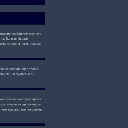
 увидишь сообщение если это
ло. Если ты был(а)
лема именно в этом, если же
новые сообщения с твоего
ниях и в группах и т.д.
уме только некоторое время.
томатически не отключало от
упном компьютере, например