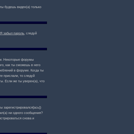
о ты будешь виден(а) только
Я забыл пароль
, следуй
ции. Некоторые форумы
о, как ты сможешь в него
реблений в форуме. Когда ты
те прислали, то следуй
ы. Если же ты уверен(а), что
ты зарегистрировался[ась])
ил(а) ни одного сообщения?
истрироваться снова и