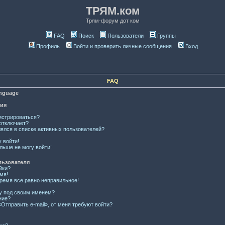
ТРЯМ.ком
Трям-форум дот ком
FAQ
Поиск
Пользователи
Группы
Профиль
Войти и проверить личные сообщения
Вход
FAQ
anguage
ция
истрироваться?
отключает?
лялся в списке активных пользователей?
у войти!
льше не могу войти!
льзователя
йки?
мя!
время все равно неправильное!
ку под своим именем?
ние?
Отправить e-mail», от меня требуют войти?