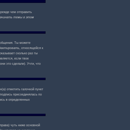
прежде чем отправить
ачинать темы в этом
ообщения. Ты можете
дактировать
, относящейся к
оказывает сколько раз ты
является, если твое
ни это сделали). Учти, что
н(а) отметить галочкой пункт
 подпись присоединялась по
пись в определенных
 права) чуть ниже основной