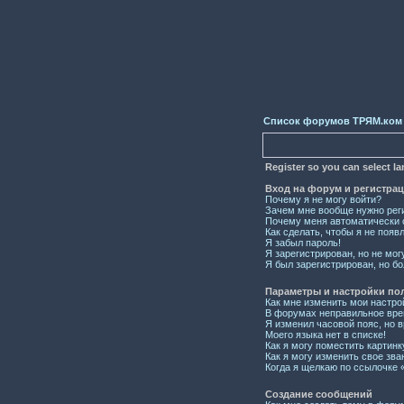
Список форумов ТРЯМ.ком
Register so you can select l
Вход на форум и регистра
Почему я не могу войти?
Зачем мне вообще нужно рег
Почему меня автоматически 
Как сделать, чтобы я не появ
Я забыл пароль!
Я зарегистрирован, но не мог
Я был зарегистрирован, но бо
Параметры и настройки по
Как мне изменить мои настро
В форумах неправильное вре
Я изменил часовой пояс, но 
Моего языка нет в списке!
Как я могу поместить картин
Как я могу изменить свое зва
Когда я щелкаю по ссылочке «
Создание сообщений