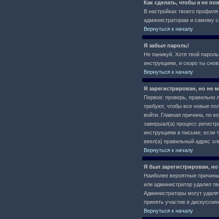
Как сделать, чтобы я не п
В настройках твоего профил
администраторам и самому се
Вернуться к началу
Я забыл пароль!
Не паникуй. Хотя твой пароль
инструкциям, и скоро ты сно
Вернуться к началу
Я зарегистрирован, но не м
Первое: проверь, правильно л
требуют, чтобы все новые по
войти. Главная причина, по 
завершал(а) процесс регистра
инструкциям в письме; если т
ввел(а) правильный адрес эл
Вернуться к началу
Я был зарегистрирован, но
Наиболее вероятные причины: 
или администратор удалил тв
Администраторы могут удалят
принять участие в дискуссиях
Вернуться к началу