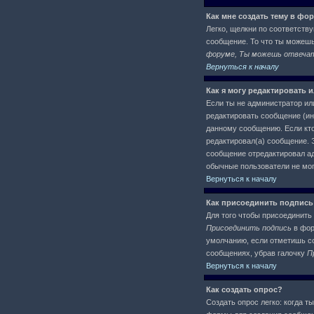
Как мне создать тему в фо
Легко, щелкни по соответств
сообщение. То что ты можеш
форуме, Ты можешь отвечать
Вернуться к началу
Как я могу редактировать 
Если ты не администратор ил
редактировать сообщение (ин
данному сообщению. Если кто
редактировал(а) сообщение. Э
сообщение отредактировал адм
обычные пользователи не могу
Вернуться к началу
Как присоединить подпись
Для того чтобы присоединить 
Присоединить подпись
в фор
умолчанию, если отметишь со
сообщениях, убрав галочку
П
Вернуться к началу
Как создать опрос?
Создать опрос легко: когда т