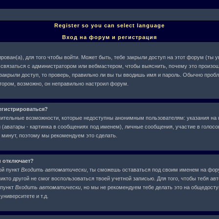
Register so you can select language
Вход на форум и регистрация
рован(а), для того чтобы войти. Может быть, тебе закрыли доступ на этот форум (ты
ше связаться с администратором или вебмастером, чтобы выяснить, почему это произош
 закрыли доступ, то проверь, правильно ли вы ты вводишь имя и пароль. Обычно проб
атором, возможно, он неправильно настроил форум.
егистрироваться?
нительные возможности, которые недоступны анонимным пользователям: указания на 
(аватары - картинка в сообщениях под именем), личные сообщения, участие в голосова
у минут, поэтому мы рекомендуем это сделать.
и отключает?
ой пункт
Входить автоматически
, ты сможешь оставаться под своим именем на фор
никто другой не смог воспользоваться твоей учетной записью. Для того, чтобы тебя ав
 пункт
Входить автоматически
, но мы не рекомендуем тебе делать это на общедост
университете и т.д.