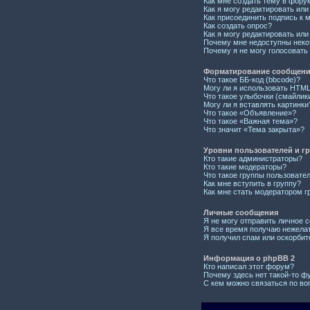
Как мне создать тему в фору
Как я могу редактировать ил
Как присоединить подпись к
Как создать опрос?
Как я могу редактировать или
Почему мне недоступны нек
Почему я не могу голосовать
Форматирование сообщений
Что такое ББ-код (bbcode)?
Могу ли я использовать HTM
Что такое улыбочки (смайлик
Могу ли я вставлять картинки
Что такое «Объявление»?
Что такое «Важная тема»?
Что значит «Тема закрыта»?
Уровни пользователей и г
Кто такие администраторы?
Кто такие модераторы?
Что такое группы пользовате
Как мне вступить в группу?
Как мне стать модератором г
Личные сообщения
Я не могу отправить личное 
Я все время получаю нежела
Я получил спам или оскорбите
Информация о phpBB 2
Кто написал этот форум?
Почему здесь нет такой-то ф
С кем можно связаться по во