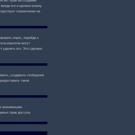
ебя нет прав на создание
 введи его и щелкни кнопку
уществует ограничение на
ировать опрос, перейди к
 пользователи могут
т удалить его. Это сделано
ивать, создавать сообщения
предоставить такое
ов анонимными
одимых прав доступа.