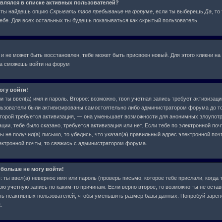
оявлялся в списке активных пользователей?
я ты найдешь опцию
Скрывать твое пребывание на форуме
, если ты выберешь
Да
, т
бе. Для всех остальных ты будешь показываться как скрытый пользователь.
 и не может быть восстановлен, тебе может быть присвоен новый. Для этого кликни на
ва сможешь войти на форум
огу войти!
и ты ввел(а) имя и пароль. Второе: возможно, твоя учетная запись требует активиза
льзователи были активизированы самостоятельно либо администратором форума до тог
которой требуется активизация, — она уменьшает возможности для анонимных злоупот
ции, тебе было сказано, требуется активизация или нет. Если тебе по электронной поч
ы не получил(а) письмо, то убедись, что указал(а) правильный адрес электронной почт
ектронной почты, то свяжись с администратором форума.
 больше не могу войти!
ты ввел(а) неверное имя или пароль (проверь письмо, которое тебе прислали, когда 
ою учетную запись по каким-то причинам. Если верно второе, то возможно ты не остав
ь неактивных пользователей, чтобы уменьшить размер базы данных. Попробуй зарег
.