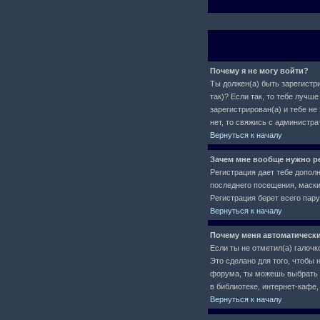
Почему я не могу войти?
Ты должен(а) быть зарегистри
так)? Если так, то тебе луч
зарегистрирован(а) и тебе не
нет, то свяжись с администр
Вернуться к началу
Зачем мне вообще нужно р
Регистрация дает тебе допол
последнего посещения, маски 
Регистрация берет всего пар
Вернуться к началу
Почему меня автоматическ
Если ты не отметил(а) галочк
Это сделано для того, чтобы 
форума, ты можешь выбрать
в библиотеке, интернет-кафе, 
Вернуться к началу