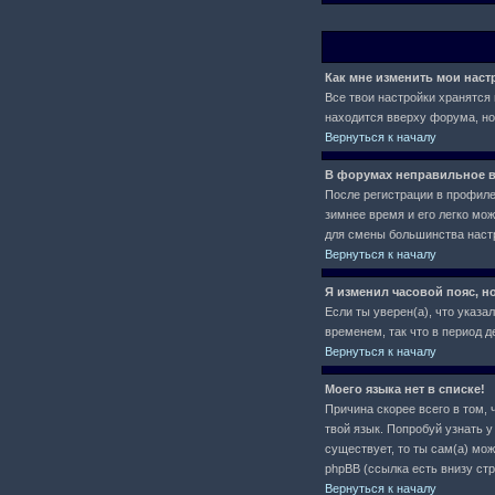
Как мне изменить мои нас
Все твои настройки хранятся 
находится вверху форума, но
Вернуться к началу
В форумах неправильное в
После регистрации в профиле 
зимнее время и его легко мо
для смены большинства настр
Вернуться к началу
Я изменил часовой пояс, н
Если ты уверен(а), что указа
временем, так что в период 
Вернуться к началу
Моего языка нет в списке!
Причина скорее всего в том, 
твой язык. Попробуй узнать 
существует, то ты сам(а) мо
phpBB (ссылка есть внизу ст
Вернуться к началу