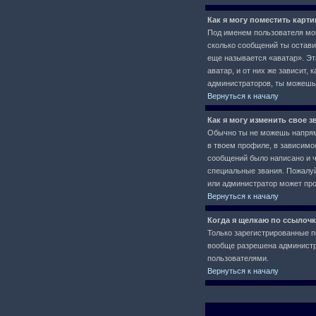
Как я могу поместить карт
Под именем пользователя мог
сколько сообщений ты остави
еще называется «аватар». Эт
аватар, и от них же зависит,
администраторов, ты можешь
Вернуться к началу
Как я могу изменить свое з
Обычно ты не можешь напряму
в твоем профиле, в зависимо
сообщений было написано и 
специальные звания. Пожалуй
или администратор может про
Вернуться к началу
Когда я щелкаю по ссылочк
Только зарегистрированные п
вообще разрешена администра
пользователями.
Вернуться к началу