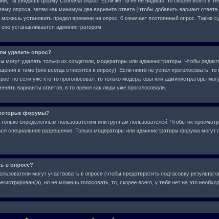
ний, ты увидишь форму
Создать опрос
. Если же ты ее не видишь, то скорее всего у т
тему опроса, затем как минимум два варианта ответа (чтобы добавить вариант ответа,
е можешь установить предел времени на опрос, 0 означает постоянный опрос. Также с
, оно устанавливается администратором.
или удалить опрос?
сы могут удалять только их создатели, модераторы или администраторы. Чтобы редакт
ения в теме (оно всегда относится к опросу). Если никто не успел проголосовать, то
рос, но если уже кто-то проголосовал, то только модераторы или администраторы могу
менять варианты ответов, в то время как люди уже проголосовали.
екоторые форумы?
только определенным пользователям или группам пользователей. Чтобы их просматр
аться специальное разрешение. Только модераторы или администраторы форума могут 
ть в опросе?
ользователи могут участвовать в опросе (чтобы предотвратить подтасовку результат
егистрирован(а), но не можешь голосовать, то, скорее всего, у тебя нет на это необх