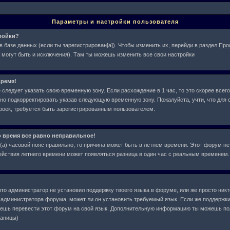
Параметры и настройки пользователя
тройки?
в базе данных (если ты зарегистрирован[а]). Чтобы изменить их, перейди в раздел
Про
 могут быть и исключения). Там ты можешь изменить все свои настройки
ремя!
следует указать свою временную зону. Если расхождение в 1 час, то это скорее всего
жно подкорректировать указав следующую временную зону. Пожалуйста, учти, что для с
оек, требуется быть зарегистрированным пользователем.
о время все равно неправильное!
л(а) часовой пояс правильно, то причина может быть в летнем времени. Этот форум не
действия летнего времени может появляться разница в один час с реальным временем.
что администратор не установил поддержку твоего языка в форуме, или же просто ник
у администратора форума, может ли он установить требуемый язык. Если же поддержки
жешь перевести этот форум на свой язык. Дополнительную информацию ты можешь по
раницы)