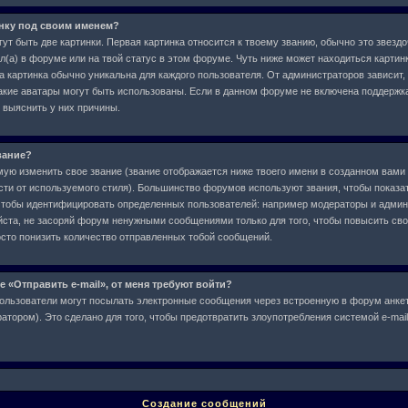
инку под своим именем?
ут быть две картинки. Первая картинка относится к твоему званию, обычно это звездо
л(а) в форуме или на твой статус в этом форуме. Чуть ниже может находиться картин
а картинка обычно уникальна для каждого пользователя. От администраторов зависит,
 какие аватары могут быть использованы. Если в данном форуме не включена поддержк
 выяснить у них причины.
вание?
ю изменить свое звание (звание отображается ниже твоего имени в созданном вами 
сти от используемого стиля). Большинство форумов используют звания, чтобы показат
чтобы идентифицировать определенных пользователей: например модераторы и админ
ста, не засоряй форум ненужными сообщениями только для того, чтобы повысить свое
сто понизить количество отправленных тобой сообщений.
е «Отправить e-mail», от меня требуют войти?
ользователи могут посылать электронные сообщения через встроенную в форум анкет
тором). Это сделано для того, чтобы предотвратить злоупотребления системой e-ma
Создание сообщений