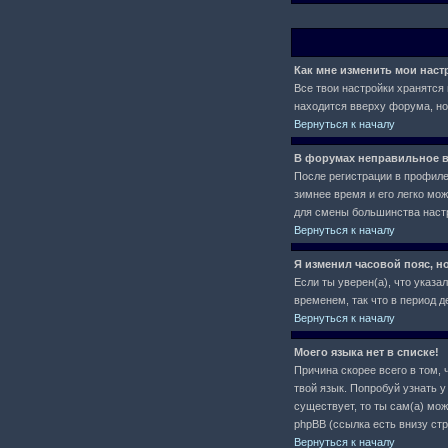
Как мне изменить мои нас
Все твои настройки хранятся 
находится вверху форума, но
Вернуться к началу
В форумах неправильное в
После регистрации в профиле 
зимнее время и его легко мо
для смены большинства настр
Вернуться к началу
Я изменил часовой пояс, н
Если ты уверен(а), что указа
временем, так что в период 
Вернуться к началу
Моего языка нет в списке!
Причина скорее всего в том, 
твой язык. Попробуй узнать 
существует, то ты сам(а) мо
phpBB (ссылка есть внизу ст
Вернуться к началу