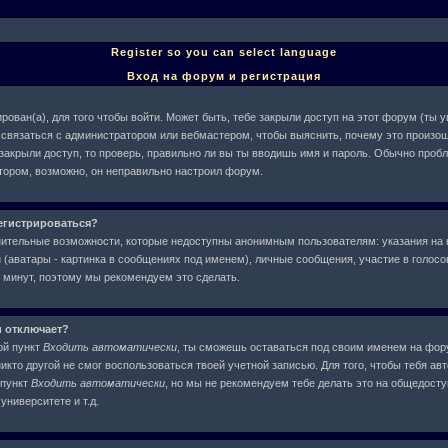
Register so you can select language
Вход на форум и регистрация
рован(а), для того чтобы войти. Может быть, тебе закрыли доступ на этот форум (ты
ше связаться с администратором или вебмастером, чтобы выяснить, почему это произош
 закрыли доступ, то проверь, правильно ли вы ты вводишь имя и пароль. Обычно проб
атором, возможно, он неправильно настроил форум.
егистрироваться?
нительные возможности, которые недоступны анонимным пользователям: указания на 
(аватары - картинка в сообщениях под именем), личные сообщения, участие в голосова
у минут, поэтому мы рекомендуем это сделать.
и отключает?
ой пункт
Входить автоматически
, ты сможешь оставаться под своим именем на фор
никто другой не смог воспользоваться твоей учетной записью. Для того, чтобы тебя ав
 пункт
Входить автоматически
, но мы не рекомендуем тебе делать это на общедост
университете и т.д.