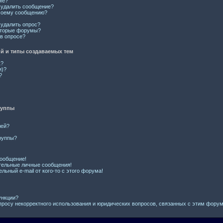
ме?
и удалить сообщение?
 моему сообщению?
 удалить опрос?
оторые форумы?
 в опросе?
 и типы создаваемых тем
L?
и)?
?
руппы
лей?
руппы?
сообщение!
тельные личные сообщения!
льный e-mail от кого-то с этого форума!
ункции?
просу некорректного использования и юридических вопросов, связанных с этим фору