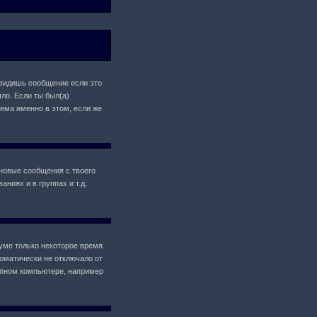
 увидишь сообщение если это
ло. Если ты был(а)
лема именно в этом, если же
новые сообщения с твоего
ниях и в группах и т.д.
уме только некоторое время.
томатически не отключало от
упном компьютере, например