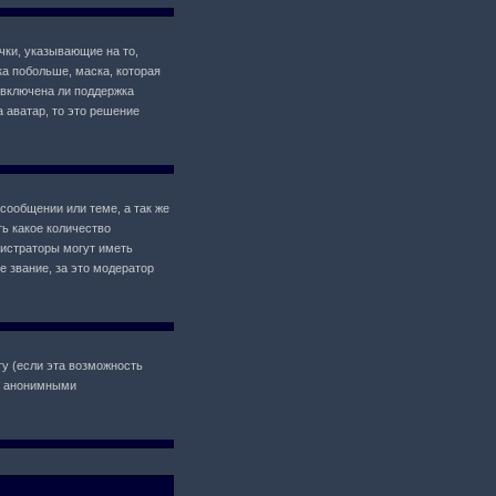
чки, указывающие на то,
ка побольше, маска, которая
 включена ли поддержка
а аватар, то это решение
сообщении или теме, а так же
ь какое количество
истраторы могут иметь
 звание, за это модератор
у (если эта возможность
il анонимными