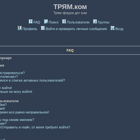
ТРЯМ.ком
Трям-форум дот ком
FAQ
Поиск
Пользователи
Группы
Профиль
Войти и проверить личные сообщения
Вход
FAQ
anguage
ция
истрироваться?
отключает?
лялся в списке активных пользователей?
у войти!
льше не могу войти!
льзователя
йки?
мя!
время все равно неправильное!
ку под своим именем?
ние?
Отправить e-mail», от меня требуют войти?