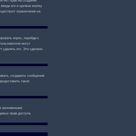
ебя нет прав на создание
 введи его и щелкни кнопку
уществует ограничение на
ировать опрос, перейди к
 пользователи могут
т удалить его. Это сделано
ивать, создавать сообщения
предоставить такое
ов анонимными
одимых прав доступа.