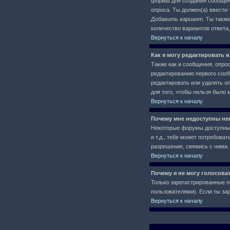
формы для создания сообще
опроса. Ты должен(а) ввести 
Добавить вариант
. Ты такж
количество вариантов ответа
Вернуться к началу
Как я могу редактировать 
Также как и сообщения, опро
редактированию первого сообщ
редактировать или удалять оп
для того, чтобы нельзя было 
Вернуться к началу
Почему мне недоступны н
Некоторые форумы доступны 
и т.д., тебе может потребов
разрешение, свяжись с ними.
Вернуться к началу
Почему я не могу голосова
Только зарегистрированные п
пользователями). Если ты зар
Вернуться к началу