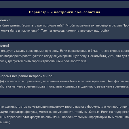
Параметры и настройки пользователя
тройки?
в базе данных (если ты зарегистрирован[а]). Чтобы изменить их, перейди в раздел
Про
 могут быть и исключения). Там ты можешь изменить все свои настройки
ремя!
следует указать свою временную зону. Если расхождение в 1 час, то это скорее всего
жно подкорректировать указав следующую временную зону. Пожалуйста, учти, что для с
оек, требуется быть зарегистрированным пользователем.
о время все равно неправильное!
л(а) часовой пояс правильно, то причина может быть в летнем времени. Этот форум не
действия летнего времени может появляться разница в один час с реальным временем.
что администратор не установил поддержку твоего языка в форуме, или же просто ник
у администратора форума, может ли он установить требуемый язык. Если же поддержки
жешь перевести этот форум на свой язык. Дополнительную информацию ты можешь по
раницы)