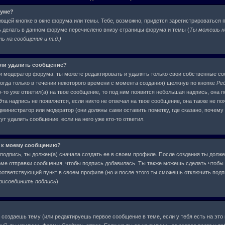
руме?
ующей кнопке в окне форума или темы. Тебе, возможно, придется зарегистрироваться 
ь делать в данном форуме перечислено внизу страницы форума и темы (
Ты можешь н
 на сообщения и т.д.
)
или удалить сообщение?
и модератор форума, ты можете редактировать и удалять только свои собственные с
огда только в течении некоторого времени с момента создания) щелкнув по кнопке
Ре
-то уже ответил(а) на твое сообщение, то под ним появится небольшая надпись, она п
та надпись не появляется, если никто не отвечал на твое сообщение, она также не по
инистратор или модератор (они должны сами оставить пометку, где сказано, почему о
т удалить сообщение, если на него уже кто-то ответил.
 к моему сообщению?
подпись, ты должен(а) сначала создать ее в своем профиле. После создания ты долже
ме отправки сообщения, чтобы подпись добавилась. Ты также можешь сделать чтобы
ответствующий пункт в своем профиле (но и после этого ты сможешь отключить под
рисоединить подпись
)
ы создаешь тему (или редактируешь первое сообщение в теме, если у тебя есть на это