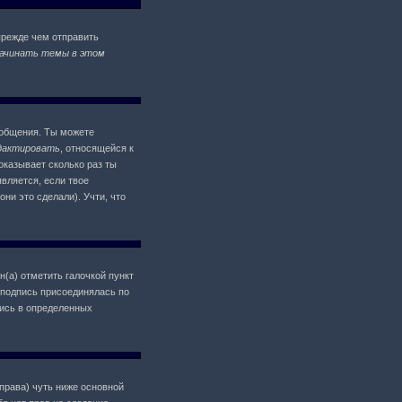
прежде чем отправить
ачинать темы в этом
ообщения. Ты можете
дактировать
, относящейся к
оказывает сколько раз ты
является, если твое
ни это сделали). Учти, что
н(а) отметить галочкой пункт
 подпись присоединялась по
пись в определенных
 права) чуть ниже основной