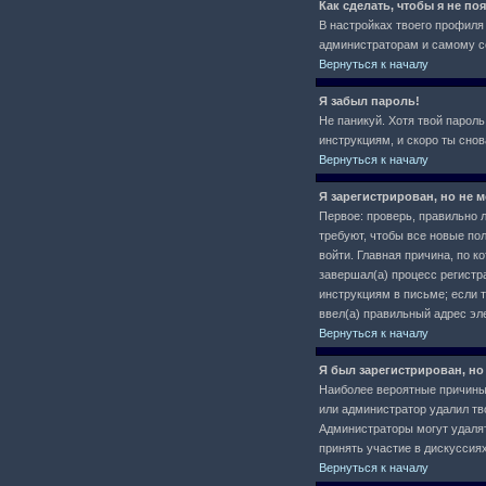
Как сделать, чтобы я не п
В настройках твоего профил
администраторам и самому се
Вернуться к началу
Я забыл пароль!
Не паникуй. Хотя твой пароль
инструкциям, и скоро ты сно
Вернуться к началу
Я зарегистрирован, но не м
Первое: проверь, правильно л
требуют, чтобы все новые по
войти. Главная причина, по 
завершал(а) процесс регистра
инструкциям в письме; если т
ввел(а) правильный адрес эл
Вернуться к началу
Я был зарегистрирован, но
Наиболее вероятные причины: 
или администратор удалил тв
Администраторы могут удалят
принять участие в дискуссиях
Вернуться к началу