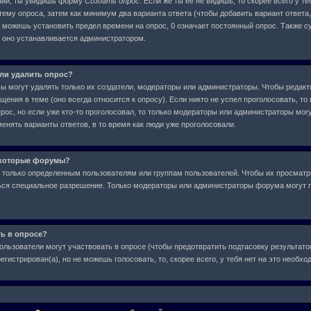
ний, ты увидишь форму
Создать опрос
. Если же ты ее не видишь, то скорее всего у т
тему опроса, затем как минимум два варианта ответа (чтобы добавить вариант ответа,
е можешь установить предел времени на опрос, 0 означает постоянный опрос. Также с
, оно устанавливается администратором.
или удалить опрос?
сы могут удалять только их создатели, модераторы или администраторы. Чтобы редакт
ения в теме (оно всегда относится к опросу). Если никто не успел проголосовать, то
рос, но если уже кто-то проголосовал, то только модераторы или администраторы могу
менять варианты ответов, в то время как люди уже проголосовали.
екоторые форумы?
только определенным пользователям или группам пользователей. Чтобы их просматр
аться специальное разрешение. Только модераторы или администраторы форума могут 
ть в опросе?
ользователи могут участвовать в опросе (чтобы предотвратить подтасовку результат
егистрирован(а), но не можешь голосовать, то, скорее всего, у тебя нет на это необх