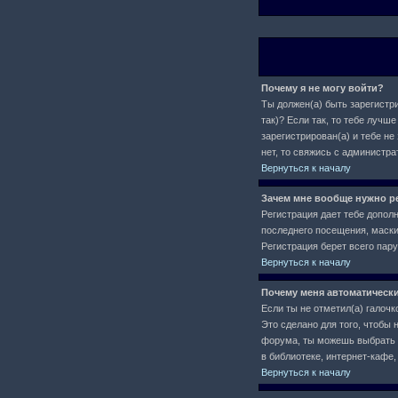
Почему я не могу войти?
Ты должен(а) быть зарегистри
так)? Если так, то тебе луч
зарегистрирован(а) и тебе не
нет, то свяжись с администр
Вернуться к началу
Зачем мне вообще нужно р
Регистрация дает тебе допол
последнего посещения, маски 
Регистрация берет всего пар
Вернуться к началу
Почему меня автоматическ
Если ты не отметил(а) галочк
Это сделано для того, чтобы 
форума, ты можешь выбрать
в библиотеке, интернет-кафе, 
Вернуться к началу