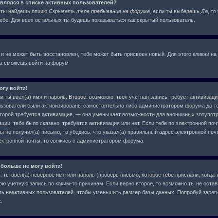
оявлялся в списке активных пользователей?
я ты найдешь опцию
Скрывать твое пребывание на форуме
, если ты выберешь
Да
, т
бе. Для всех остальных ты будешь показываться как скрытый пользователь.
 и не может быть восстановлен, тебе может быть присвоен новый. Для этого кликни на
ва сможешь войти на форум
огу войти!
и ты ввел(а) имя и пароль. Второе: возможно, твоя учетная запись требует активиза
льзователи были активизированы самостоятельно либо администратором форума до тог
которой требуется активизация, — она уменьшает возможности для анонимных злоупот
ции, тебе было сказано, требуется активизация или нет. Если тебе по электронной поч
ы не получил(а) письмо, то убедись, что указал(а) правильный адрес электронной почт
ектронной почты, то свяжись с администратором форума.
 больше не могу войти!
ты ввел(а) неверное имя или пароль (проверь письмо, которое тебе прислали, когда 
ою учетную запись по каким-то причинам. Если верно второе, то возможно ты не остав
ь неактивных пользователей, чтобы уменьшить размер базы данных. Попробуй зарег
.