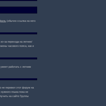
филь
(обычно ссылка на него
 из-за перехода на летнее/
мены часового пояса, как и
 умеет работать с летним
то не перевел этот форум на
 нужного языка пока не
лучить на сайте Группы