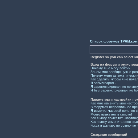
Список форумов ТРЯМ.ком
Register so you can select l
Вход на форум и регистра
Почему я не могу войти?
Зачем мне вообще нужно рег
Почему меня автоматически 
Как сделать, чтобы я не появ
Я забыл пароль!
Я зарегистрирован, но не мог
Я был зарегистрирован, но бо
Параметры и настройки по
Как мне изменить мои настро
В форумах неправильное вре
Я изменил часовой пояс, но 
Моего языка нет в списке!
Как я могу поместить картин
Как я могу изменить свое зва
Когда я щелкаю по ссылочке «
Создание сообщений