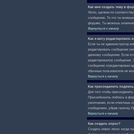
Как мне создать тему в фо
Легко, щелкни по соответств
сообщение. То что ты можеш
форуме, Ты можешь отвечать
Вернуться к началу
Как я могу редактировать 
Если ты не администратор ил
редактировать сообщение (ин
данному сообщению. Если кто
редактировал(а) сообщение. Э
сообщение отредактировал адм
обычные пользователи не могу
Вернуться к началу
Как присоединить подпись
Для того чтобы присоединить 
Присоединить подпись
в фор
умолчанию, если отметишь со
сообщениях, убрав галочку
П
Вернуться к началу
Как создать опрос?
Создать опрос легко: когда т