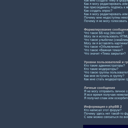
Как мне создать тему в фору
Как я могу редактировать ил
Как присоединить подпись к
Как создать опрос?
Как я могу редактировать или
Почему мне недоступны нек
Почему я не могу голосовать
Форматирование сообщений
Что такое ББ-код (bbcode)?
Могу ли я использовать HTM
Что такое улыбочки (смайлик
Могу ли я вставлять картинки
Что такое «Объявление»?
Что такое «Важная тема»?
Что значит «Тема закрыта»?
Уровни пользователей и г
Кто такие администраторы?
Кто такие модераторы?
Что такое группы пользовате
Как мне вступить в группу?
Как мне стать модератором г
Личные сообщения
Я не могу отправить личное 
Я все время получаю нежела
Я получил спам или оскорбите
Информация о phpBB 2
Кто написал этот форум?
Почему здесь нет такой-то ф
С кем можно связаться по во