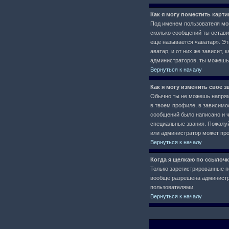
Как я могу поместить карт
Под именем пользователя мог
сколько сообщений ты остави
еще называется «аватар». Эт
аватар, и от них же зависит,
администраторов, ты можешь
Вернуться к началу
Как я могу изменить свое з
Обычно ты не можешь напряму
в твоем профиле, в зависимо
сообщений было написано и 
специальные звания. Пожалуй
или администратор может про
Вернуться к началу
Когда я щелкаю по ссылочк
Только зарегистрированные п
вообще разрешена администра
пользователями.
Вернуться к началу