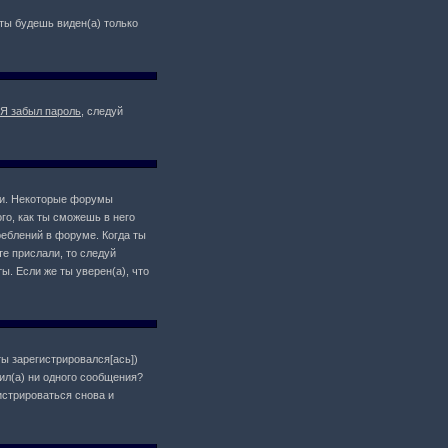
о ты будешь виден(а) только
Я забыл пароль
, следуй
ции. Некоторые форумы
о, как ты сможешь в него
реблений в форуме. Когда ты
те прислали, то следуй
ы. Если же ты уверен(а), что
ты зарегистрировался[ась])
ил(а) ни одного сообщения?
истрироваться снова и