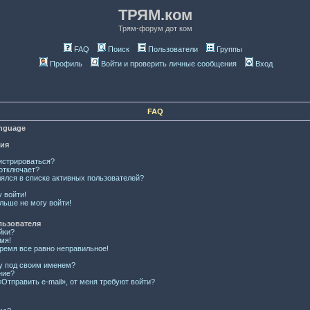
ТРЯМ.ком
Трям-форум дот ком
FAQ
Поиск
Пользователи
Группы
Профиль
Войти и проверить личные сообщения
Вход
FAQ
anguage
ция
истрироваться?
отключает?
лялся в списке активных пользователей?
у войти!
льше не могу войти!
льзователя
йки?
мя!
время все равно неправильное!
ку под своим именем?
ние?
Отправить e-mail», от меня требуют войти?