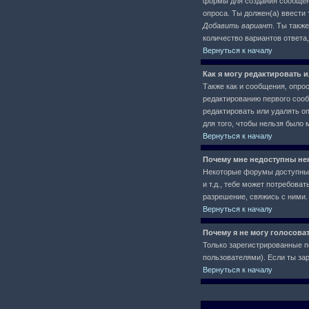
формы для создания сообще
опроса. Ты должен(а) ввести 
Добавить вариант
. Ты такж
количество вариантов ответа
Вернуться к началу
Как я могу редактировать 
Также как и сообщения, опро
редактированию первого сообщ
редактировать или удалять оп
для того, чтобы нельзя было 
Вернуться к началу
Почему мне недоступны н
Некоторые форумы доступны 
и т.д., тебе может потребов
разрешение, свяжись с ними.
Вернуться к началу
Почему я не могу голосова
Только зарегистрированные п
пользователями). Если ты зар
Вернуться к началу