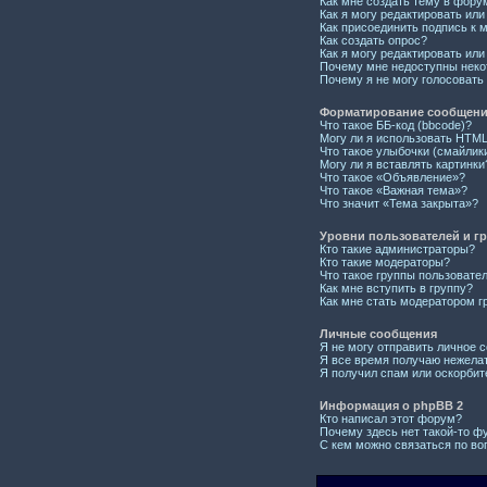
Как мне создать тему в фору
Как я могу редактировать ил
Как присоединить подпись к
Как создать опрос?
Как я могу редактировать или
Почему мне недоступны нек
Почему я не могу голосовать
Форматирование сообщений
Что такое ББ-код (bbcode)?
Могу ли я использовать HTM
Что такое улыбочки (смайлик
Могу ли я вставлять картинки
Что такое «Объявление»?
Что такое «Важная тема»?
Что значит «Тема закрыта»?
Уровни пользователей и г
Кто такие администраторы?
Кто такие модераторы?
Что такое группы пользовате
Как мне вступить в группу?
Как мне стать модератором г
Личные сообщения
Я не могу отправить личное 
Я все время получаю нежела
Я получил спам или оскорбите
Информация о phpBB 2
Кто написал этот форум?
Почему здесь нет такой-то ф
С кем можно связаться по во