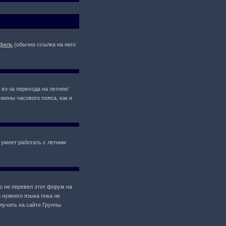
филь
(обычно ссылка на него
 из-за перехода на летнее/
мены часового пояса, как и
 умеет работать с летним
то не перевел этот форум на
 нужного языка пока не
лучить на сайте Группы