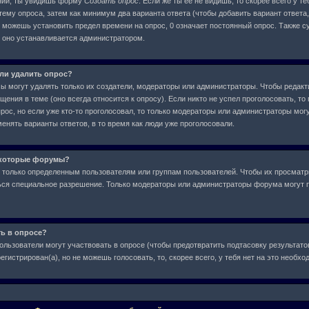
ний, ты увидишь форму
Создать опрос
. Если же ты ее не видишь, то скорее всего у т
тему опроса, затем как минимум два варианта ответа (чтобы добавить вариант ответа,
е можешь установить предел времени на опрос, 0 означает постоянный опрос. Также с
, оно устанавливается администратором.
или удалить опрос?
сы могут удалять только их создатели, модераторы или администраторы. Чтобы редакт
ения в теме (оно всегда относится к опросу). Если никто не успел проголосовать, то
рос, но если уже кто-то проголосовал, то только модераторы или администраторы могу
менять варианты ответов, в то время как люди уже проголосовали.
екоторые форумы?
только определенным пользователям или группам пользователей. Чтобы их просматр
аться специальное разрешение. Только модераторы или администраторы форума могут 
ть в опросе?
ользователи могут участвовать в опросе (чтобы предотвратить подтасовку результат
егистрирован(а), но не можешь голосовать, то, скорее всего, у тебя нет на это необх