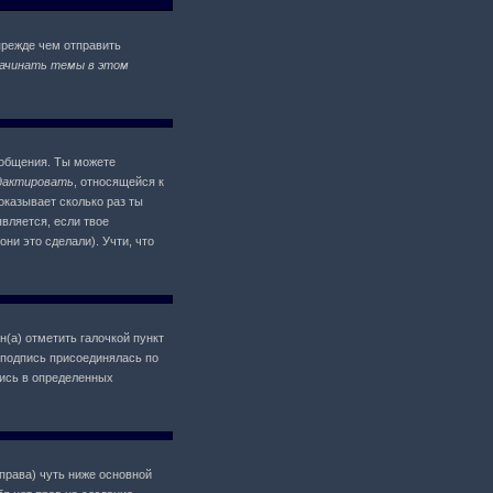
прежде чем отправить
ачинать темы в этом
ообщения. Ты можете
дактировать
, относящейся к
оказывает сколько раз ты
является, если твое
ни это сделали). Учти, что
н(а) отметить галочкой пункт
 подпись присоединялась по
пись в определенных
 права) чуть ниже основной