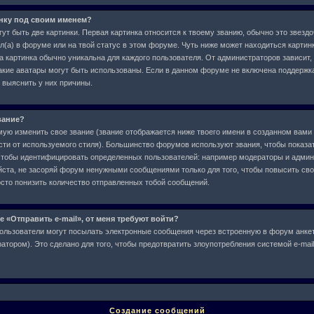
инку под своим именем?
ут быть две картинки. Первая картинка относится к твоему званию, обычно это звездо
л(а) в форуме или на твой статус в этом форуме. Чуть ниже может находиться картин
а картинка обычно уникальна для каждого пользователя. От администраторов зависит,
 какие аватары могут быть использованы. Если в данном форуме не включена поддержк
 выяснить у них причины.
вание?
ю изменить свое звание (звание отображается ниже твоего имени в созданном вами 
сти от используемого стиля). Большинство форумов используют звания, чтобы показат
чтобы идентифицировать определенных пользователей: например модераторы и админ
ста, не засоряй форум ненужными сообщениями только для того, чтобы повысить свое
сто понизить количество отправленных тобой сообщений.
е «Отправить e-mail», от меня требуют войти?
ользователи могут посылать электронные сообщения через встроенную в форум анкет
тором). Это сделано для того, чтобы предотвратить злоупотребления системой e-ma
Создание сообщений