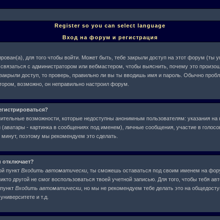
Register so you can select language
Вход на форум и регистрация
рован(а), для того чтобы войти. Может быть, тебе закрыли доступ на этот форум (ты
ше связаться с администратором или вебмастером, чтобы выяснить, почему это произош
 закрыли доступ, то проверь, правильно ли вы ты вводишь имя и пароль. Обычно проб
атором, возможно, он неправильно настроил форум.
егистрироваться?
нительные возможности, которые недоступны анонимным пользователям: указания на 
(аватары - картинка в сообщениях под именем), личные сообщения, участие в голосова
у минут, поэтому мы рекомендуем это сделать.
и отключает?
ой пункт
Входить автоматически
, ты сможешь оставаться под своим именем на фор
никто другой не смог воспользоваться твоей учетной записью. Для того, чтобы тебя ав
 пункт
Входить автоматически
, но мы не рекомендуем тебе делать это на общедост
университете и т.д.