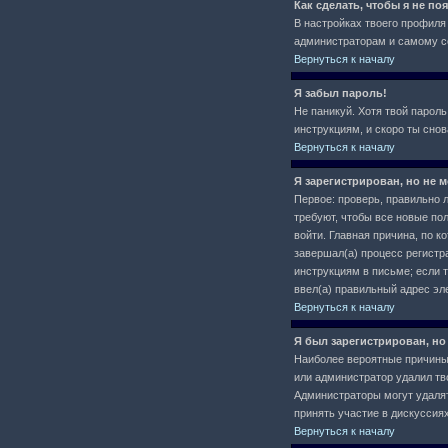
Как сделать, чтобы я не п
В настройках твоего профил
администраторам и самому се
Вернуться к началу
Я забыл пароль!
Не паникуй. Хотя твой пароль
инструкциям, и скоро ты сно
Вернуться к началу
Я зарегистрирован, но не м
Первое: проверь, правильно л
требуют, чтобы все новые по
войти. Главная причина, по 
завершал(а) процесс регистра
инструкциям в письме; если т
ввел(а) правильный адрес эл
Вернуться к началу
Я был зарегистрирован, но
Наиболее вероятные причины: 
или администратор удалил тв
Администраторы могут удалят
принять участие в дискуссиях
Вернуться к началу