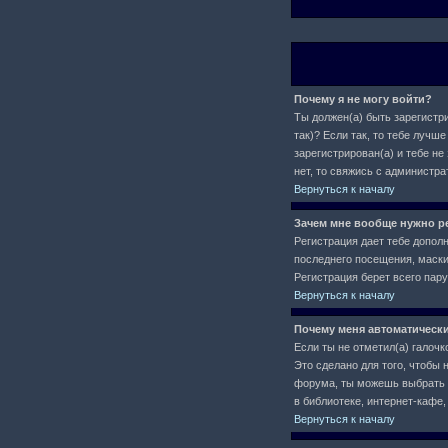
Почему я не могу войти?
Ты должен(а) быть зарегистри
так)? Если так, то тебе луч
зарегистрирован(а) и тебе не
нет, то свяжись с администр
Вернуться к началу
Зачем мне вообще нужно р
Регистрация дает тебе допол
последнего посещения, маски 
Регистрация берет всего пар
Вернуться к началу
Почему меня автоматическ
Если ты не отметил(а) галочк
Это сделано для того, чтобы 
форума, ты можешь выбрать
в библиотеке, интернет-кафе, 
Вернуться к началу