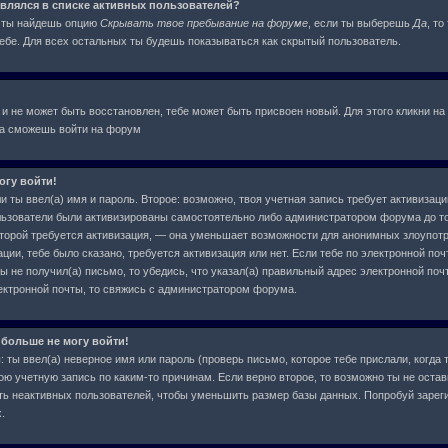
оявлялся в списке активных пользователей?
я ты найдешь опцию
Скрывать твое пребывание на форуме
, если ты выберешь
Да
, т
бе. Для всех остальных ты будешь показываться как скрытый пользователь.
 и не может быть восстановлен, тебе может быть присвоен новый. Для этого кликни на
ва сможешь войти на форум
огу войти!
и ты ввел(а) имя и пароль. Второе: возможно, твоя учетная запись требует активиза
льзователи были активизированы самостоятельно либо администратором форума до тог
которой требуется активизация, — она уменьшает возможности для анонимных злоупот
ции, тебе было сказано, требуется активизация или нет. Если тебе по электронной поч
ы не получил(а) письмо, то убедись, что указал(а) правильный адрес электронной почт
ектронной почты, то свяжись с администратором форума.
 больше не могу войти!
ты ввел(а) неверное имя или пароль (проверь письмо, которое тебе прислали, когда 
ою учетную запись по каким-то причинам. Если верно второе, то возможно ты не остав
ь неактивных пользователей, чтобы уменьшить размер базы данных. Попробуй зарег
.