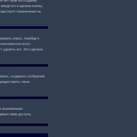
ебя нет прав на создание
 введи его и щелкни кнопку
уществует ограничение на
ировать опрос, перейди к
 пользователи могут
т удалить его. Это сделано
ивать, создавать сообщения
предоставить такое
ов анонимными
одимых прав доступа.