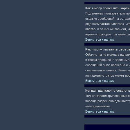
Как я могу поместить карт
Под именем пользователя мог
сколько сообщений ты остави
еще называется «аватар». Эт
аватар, и от них же зависит,
администраторов, ты можешь
Вернуться к началу
Как я могу изменить свое з
Обычно ты не можешь напряму
в твоем профиле, в зависимо
сообщений было написано и 
специальные звания. Пожалуй
или администратор может про
Вернуться к началу
Когда я щелкаю по ссылочк
Только зарегистрированные п
вообще разрешена администра
пользователями.
Вернуться к началу