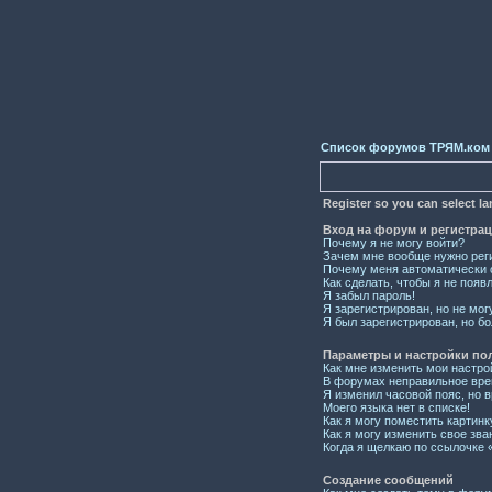
Список форумов ТРЯМ.ком
Register so you can select l
Вход на форум и регистра
Почему я не могу войти?
Зачем мне вообще нужно рег
Почему меня автоматически 
Как сделать, чтобы я не появ
Я забыл пароль!
Я зарегистрирован, но не мог
Я был зарегистрирован, но бо
Параметры и настройки по
Как мне изменить мои настро
В форумах неправильное вре
Я изменил часовой пояс, но 
Моего языка нет в списке!
Как я могу поместить картин
Как я могу изменить свое зва
Когда я щелкаю по ссылочке «
Создание сообщений