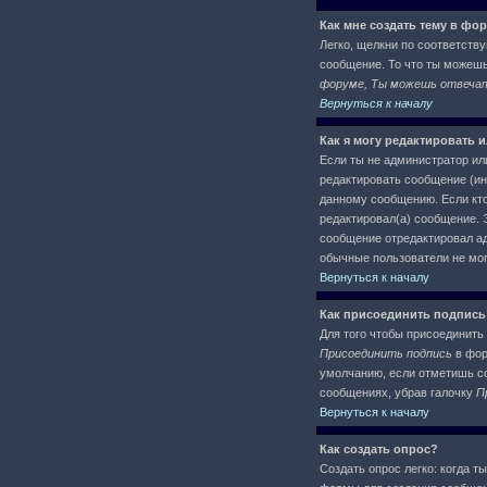
Как мне создать тему в фо
Легко, щелкни по соответств
сообщение. То что ты можеш
форуме, Ты можешь отвечать
Вернуться к началу
Как я могу редактировать 
Если ты не администратор ил
редактировать сообщение (ин
данному сообщению. Если кто
редактировал(а) сообщение. Э
сообщение отредактировал адм
обычные пользователи не могу
Вернуться к началу
Как присоединить подпись
Для того чтобы присоединить 
Присоединить подпись
в фор
умолчанию, если отметишь со
сообщениях, убрав галочку
П
Вернуться к началу
Как создать опрос?
Создать опрос легко: когда т