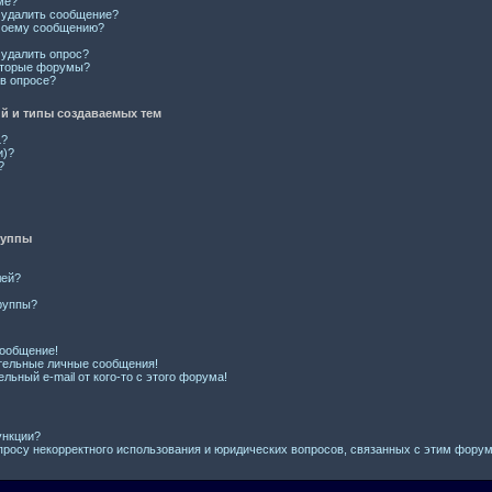
ме?
и удалить сообщение?
 моему сообщению?
 удалить опрос?
оторые форумы?
 в опросе?
 и типы создаваемых тем
L?
и)?
?
руппы
лей?
руппы?
сообщение!
тельные личные сообщения!
льный e-mail от кого-то с этого форума!
ункции?
просу некорректного использования и юридических вопросов, связанных с этим фору