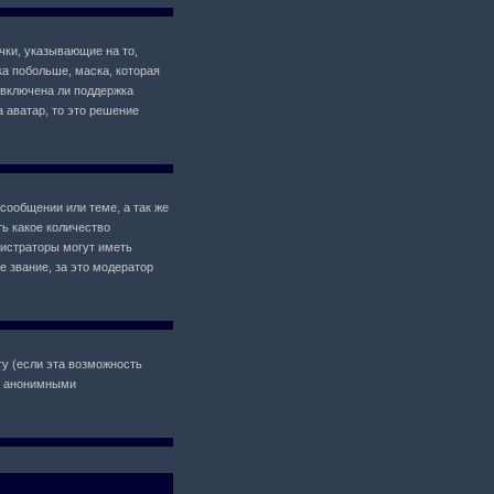
чки, указывающие на то,
ка побольше, маска, которая
 включена ли поддержка
а аватар, то это решение
сообщении или теме, а так же
ь какое количество
истраторы могут иметь
 звание, за это модератор
у (если эта возможность
il анонимными