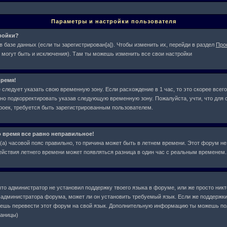
Параметры и настройки пользователя
тройки?
в базе данных (если ты зарегистрирован[а]). Чтобы изменить их, перейди в раздел
Про
 могут быть и исключения). Там ты можешь изменить все свои настройки
ремя!
следует указать свою временную зону. Если расхождение в 1 час, то это скорее всего
жно подкорректировать указав следующую временную зону. Пожалуйста, учти, что для с
оек, требуется быть зарегистрированным пользователем.
о время все равно неправильное!
л(а) часовой пояс правильно, то причина может быть в летнем времени. Этот форум не
действия летнего времени может появляться разница в один час с реальным временем.
что администратор не установил поддержку твоего языка в форуме, или же просто ник
у администратора форума, может ли он установить требуемый язык. Если же поддержки
жешь перевести этот форум на свой язык. Дополнительную информацию ты можешь по
раницы)