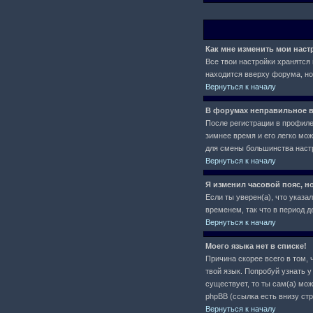
Как мне изменить мои нас
Все твои настройки хранятся 
находится вверху форума, но
Вернуться к началу
В форумах неправильное в
После регистрации в профиле 
зимнее время и его легко мо
для смены большинства настр
Вернуться к началу
Я изменил часовой пояс, н
Если ты уверен(а), что указа
временем, так что в период 
Вернуться к началу
Моего языка нет в списке!
Причина скорее всего в том, 
твой язык. Попробуй узнать 
существует, то ты сам(а) мо
phpBB (ссылка есть внизу ст
Вернуться к началу