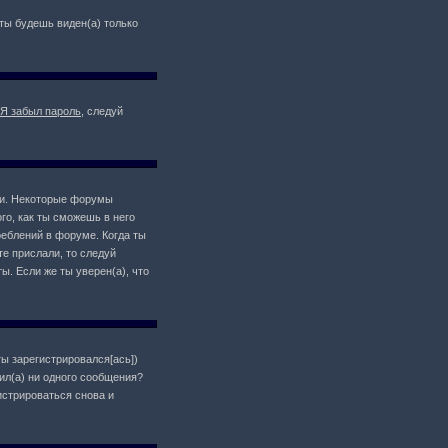
о ты будешь виден(а) только
Я забыл пароль
, следуй
ции. Некоторые форумы
о, как ты сможешь в него
реблений в форуме. Когда ты
те прислали, то следуй
ы. Если же ты уверен(а), что
ты зарегистрировался[ась])
ил(а) ни одного сообщения?
истрироваться снова и