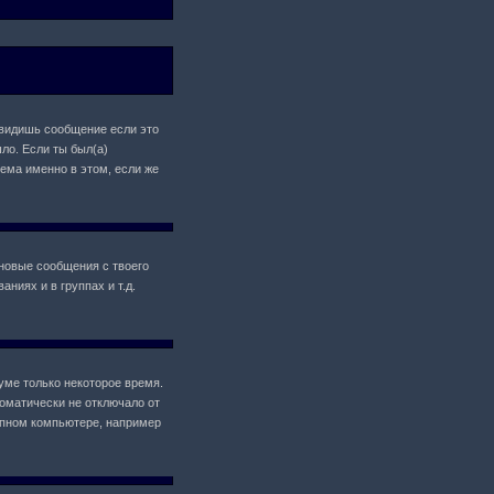
 увидишь сообщение если это
ло. Если ты был(а)
лема именно в этом, если же
новые сообщения с твоего
ниях и в группах и т.д.
уме только некоторое время.
томатически не отключало от
упном компьютере, например