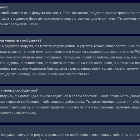
руме?
ующей кнопке в окне форума или темы. Тебе, возможно, придется зарегистрироваться 
ь делать в данном форуме перечислено внизу страницы форума и темы (
Ты можешь н
 на сообщения и т.д.
)
или удалить сообщение?
и модератор форума, ты можете редактировать и удалять только свои собственные с
огда только в течении некоторого времени с момента создания) щелкнув по кнопке
Ре
-то уже ответил(а) на твое сообщение, то под ним появится небольшая надпись, она п
та надпись не появляется, если никто не отвечал на твое сообщение, она также не по
инистратор или модератор (они должны сами оставить пометку, где сказано, почему о
т удалить сообщение, если на него уже кто-то ответил.
 к моему сообщению?
подпись, ты должен(а) сначала создать ее в своем профиле. После создания ты долже
ме отправки сообщения, чтобы подпись добавилась. Ты также можешь сделать чтобы
ответствующий пункт в своем профиле (но и после этого ты сможешь отключить под
рисоединить подпись
)
ы создаешь тему (или редактируешь первое сообщение в теме, если у тебя есть на это