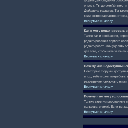
формы для создания сообще
опроса. Ты должен(а) ввести 
Добавить вариант
. Ты такж
количество вариантов ответа
Вернуться к началу
Как я могу редактировать 
Также как и сообщения, опро
редактированию первого сообщ
редактировать или удалять оп
для того, чтобы нельзя было 
Вернуться к началу
Почему мне недоступны н
Некоторые форумы доступны 
и т.д., тебе может потребов
разрешение, свяжись с ними.
Вернуться к началу
Почему я не могу голосова
Только зарегистрированные п
пользователями). Если ты зар
Вернуться к началу