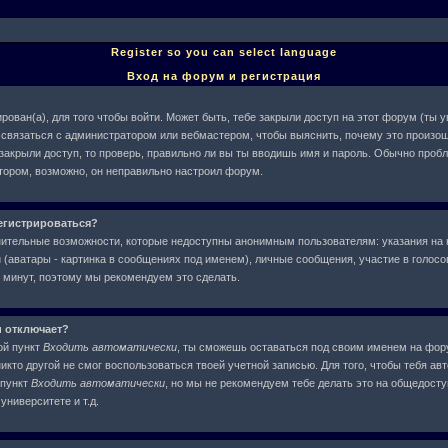
Register so you can select language
Вход на форум и регистрация
рован(а), для того чтобы войти. Может быть, тебе закрыли доступ на этот форум (ты
ше связаться с администратором или вебмастером, чтобы выяснить, почему это произош
 закрыли доступ, то проверь, правильно ли вы ты вводишь имя и пароль. Обычно проб
атором, возможно, он неправильно настроил форум.
егистрироваться?
нительные возможности, которые недоступны анонимным пользователям: указания на 
(аватары - картинка в сообщениях под именем), личные сообщения, участие в голосова
у минут, поэтому мы рекомендуем это сделать.
и отключает?
ой пункт
Входить автоматически
, ты сможешь оставаться под своим именем на фор
никто другой не смог воспользоваться твоей учетной записью. Для того, чтобы тебя ав
 пункт
Входить автоматически
, но мы не рекомендуем тебе делать это на общедост
университете и т.д.