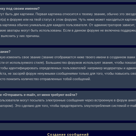
инку под своим именем?
ут быть две картинки. Первая картинка относится к твоему званию, обычно это звездо
л(а) в форуме или на твой статус в этом форуме. Чуть ниже может находиться картин
а картинка обычно уникальна для каждого пользователя. От администраторов зависит,
 какие аватары могут быть использованы. Если в данном форуме не включена поддержк
 выяснить у них причины.
вание?
ю изменить свое звание (звание отображается ниже твоего имени в созданном вами 
сти от используемого стиля). Большинство форумов используют звания, чтобы показат
чтобы идентифицировать определенных пользователей: например модераторы и админ
ста, не засоряй форум ненужными сообщениями только для того, чтобы повысить свое
сто понизить количество отправленных тобой сообщений.
е «Отправить e-mail», от меня требуют войти?
ользователи могут посылать электронные сообщения через встроенную в форум анкет
тором). Это сделано для того, чтобы предотвратить злоупотребления системой e-ma
Создание сообщений