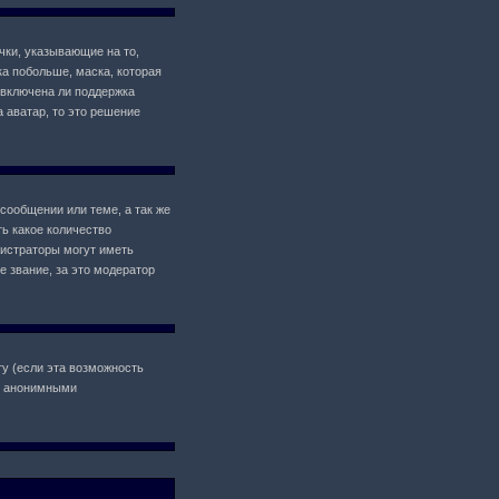
чки, указывающие на то,
ка побольше, маска, которая
 включена ли поддержка
а аватар, то это решение
сообщении или теме, а так же
ь какое количество
истраторы могут иметь
 звание, за это модератор
у (если эта возможность
il анонимными