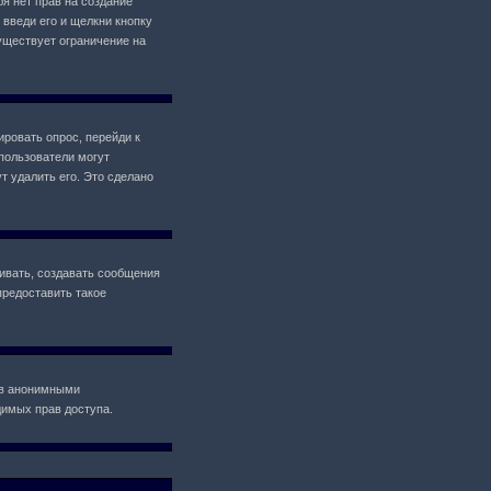
ебя нет прав на создание
 введи его и щелкни кнопку
уществует ограничение на
ировать опрос, перейди к
 пользователи могут
т удалить его. Это сделано
ивать, создавать сообщения
предоставить такое
ов анонимными
одимых прав доступа.