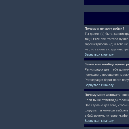
Почему я не могу войти?
Ты должен(а) быть зарегистри
так)? Если так, то тебе луч
зарегистрирован(а) и тебе не
нет, то свяжись с администр
Вернуться к началу
Зачем мне вообще нужно р
Регистрация дает тебе допол
последнего посещения, маски 
Регистрация берет всего пар
Вернуться к началу
Почему меня автоматическ
Если ты не отметил(а) галочк
Это сделано для того, чтобы 
форума, ты можешь выбрать
в библиотеке, интернет-кафе, 
Вернуться к началу