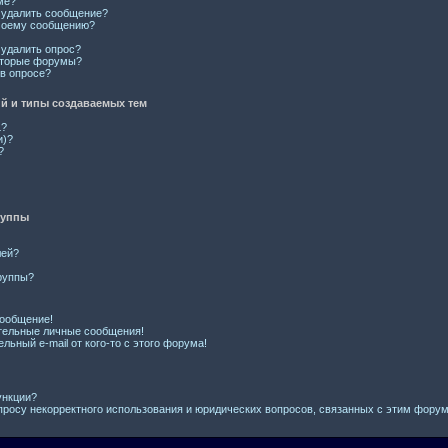
ме?
и удалить сообщение?
 моему сообщению?
 удалить опрос?
оторые форумы?
 в опросе?
 и типы создаваемых тем
L?
и)?
?
руппы
лей?
руппы?
сообщение!
тельные личные сообщения!
льный e-mail от кого-то с этого форума!
ункции?
просу некорректного использования и юридических вопросов, связанных с этим фору