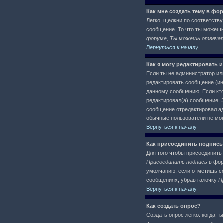
Как мне создать тему в фо
Легко, щелкни по соответств
сообщение. То что ты можеш
форуме, Ты можешь отвечать
Вернуться к началу
Как я могу редактировать 
Если ты не администратор ил
редактировать сообщение (ин
данному сообщению. Если кто
редактировал(а) сообщение. Э
сообщение отредактировал адм
обычные пользователи не могу
Вернуться к началу
Как присоединить подпись
Для того чтобы присоединить 
Присоединить подпись
в фор
умолчанию, если отметишь со
сообщениях, убрав галочку
П
Вернуться к началу
Как создать опрос?
Создать опрос легко: когда т