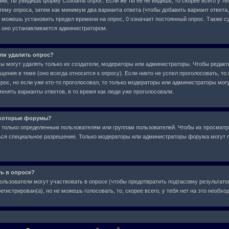
ний, ты увидишь форму
Создать опрос
. Если же ты ее не видишь, то скорее всего у т
тему опроса, затем как минимум два варианта ответа (чтобы добавить вариант ответа,
е можешь установить предел времени на опрос, 0 означает постоянный опрос. Также с
, оно устанавливается администратором.
или удалить опрос?
сы могут удалять только их создатели, модераторы или администраторы. Чтобы редакт
ения в теме (оно всегда относится к опросу). Если никто не успел проголосовать, то
рос, но если уже кто-то проголосовал, то только модераторы или администраторы могу
менять варианты ответов, в то время как люди уже проголосовали.
екоторые форумы?
только определенным пользователям или группам пользователей. Чтобы их просматр
аться специальное разрешение. Только модераторы или администраторы форума могут 
ть в опросе?
ользователи могут участвовать в опросе (чтобы предотвратить подтасовку результат
егистрирован(а), но не можешь голосовать, то, скорее всего, у тебя нет на это необх