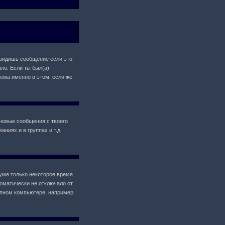
 увидишь сообщение если это
ло. Если ты был(а)
лема именно в этом, если же
новые сообщения с твоего
ниях и в группах и т.д.
уме только некоторое время.
томатически не отключало от
упном компьютере, например