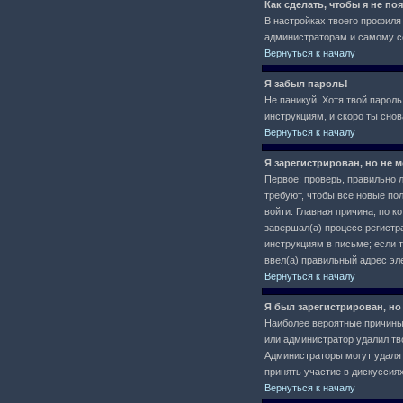
Как сделать, чтобы я не п
В настройках твоего профил
администраторам и самому се
Вернуться к началу
Я забыл пароль!
Не паникуй. Хотя твой пароль
инструкциям, и скоро ты сно
Вернуться к началу
Я зарегистрирован, но не м
Первое: проверь, правильно л
требуют, чтобы все новые по
войти. Главная причина, по 
завершал(а) процесс регистра
инструкциям в письме; если т
ввел(а) правильный адрес эл
Вернуться к началу
Я был зарегистрирован, но
Наиболее вероятные причины: 
или администратор удалил тв
Администраторы могут удалят
принять участие в дискуссиях
Вернуться к началу