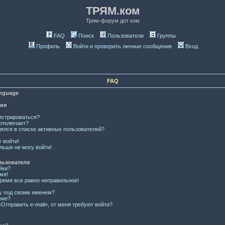
ТРЯМ.ком
Трям-форум дот ком
FAQ
Поиск
Пользователи
Группы
Профиль
Войти и проверить личные сообщения
Вход
FAQ
anguage
ция
истрироваться?
отключает?
лялся в списке активных пользователей?
у войти!
льше не могу войти!
льзователя
йки?
мя!
время все равно неправильное!
ку под своим именем?
ние?
Отправить e-mail», от меня требуют войти?