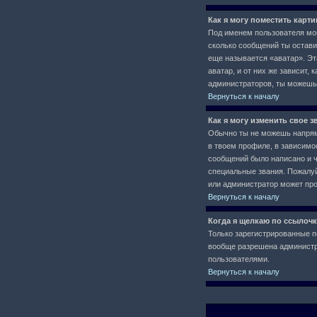
Как я могу поместить карт
Под именем пользователя мог
сколько сообщений ты остави
еще называется «аватар». Эт
аватар, и от них же зависит,
администраторов, ты можешь
Вернуться к началу
Как я могу изменить свое з
Обычно ты не можешь напряму
в твоем профиле, в зависимо
сообщений было написано и 
специальные звания. Пожалуй
или администратор может про
Вернуться к началу
Когда я щелкаю по ссылочк
Только зарегистрированные п
вообще разрешена администра
пользователями.
Вернуться к началу