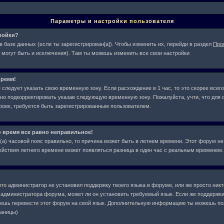
Параметры и настройки пользователя
тройки?
в базе данных (если ты зарегистрирован[а]). Чтобы изменить их, перейди в раздел
Про
 могут быть и исключения). Там ты можешь изменить все свои настройки
ремя!
следует указать свою временную зону. Если расхождение в 1 час, то это скорее всего
жно подкорректировать указав следующую временную зону. Пожалуйста, учти, что для с
оек, требуется быть зарегистрированным пользователем.
о время все равно неправильное!
л(а) часовой пояс правильно, то причина может быть в летнем времени. Этот форум не
действия летнего времени может появляться разница в один час с реальным временем.
что администратор не установил поддержку твоего языка в форуме, или же просто ник
у администратора форума, может ли он установить требуемый язык. Если же поддержки
жешь перевести этот форум на свой язык. Дополнительную информацию ты можешь по
раницы)