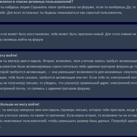
оявлялся в списке активных пользователей?
я ты найдешь опцию
Скрывать твое пребывание на форуме
, если ты выберешь
Да
, т
бе. Для всех остальных ты будешь показываться как скрытый пользователь.
 и не может быть восстановлен, тебе может быть присвоен новый. Для этого кликни на
ва сможешь войти на форум
огу войти!
и ты ввел(а) имя и пароль. Второе: возможно, твоя учетная запись требует активиза
льзователи были активизированы самостоятельно либо администратором форума до тог
которой требуется активизация, — она уменьшает возможности для анонимных злоупот
ции, тебе было сказано, требуется активизация или нет. Если тебе по электронной поч
ы не получил(а) письмо, то убедись, что указал(а) правильный адрес электронной почт
ектронной почты, то свяжись с администратором форума.
 больше не могу войти!
ты ввел(а) неверное имя или пароль (проверь письмо, которое тебе прислали, когда 
ою учетную запись по каким-то причинам. Если верно второе, то возможно ты не остав
ь неактивных пользователей, чтобы уменьшить размер базы данных. Попробуй зарег
.