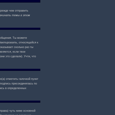
прежде чем отправить
ачинать темы в этом
ообщения. Ты можете
дактировать
, относящейся к
оказывает сколько раз ты
является, если твое
ни это сделали). Учти, что
н(а) отметить галочкой пункт
 подпись присоединялась по
пись в определенных
 права) чуть ниже основной