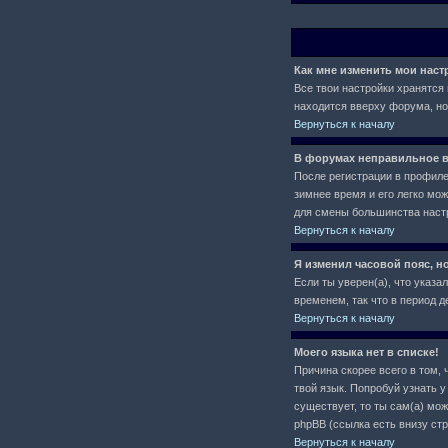
Как мне изменить мои нас
Все твои настройки хранятся 
находится вверху форума, но
Вернуться к началу
В форумах неправильное в
После регистрации в профиле 
зимнее время и его легко мо
для смены большинства настр
Вернуться к началу
Я изменил часовой пояс, н
Если ты уверен(а), что указа
временем, так что в период 
Вернуться к началу
Моего языка нет в списке!
Причина скорее всего в том, 
твой язык. Попробуй узнать 
существует, то ты сам(а) мо
phpBB (ссылка есть внизу ст
Вернуться к началу