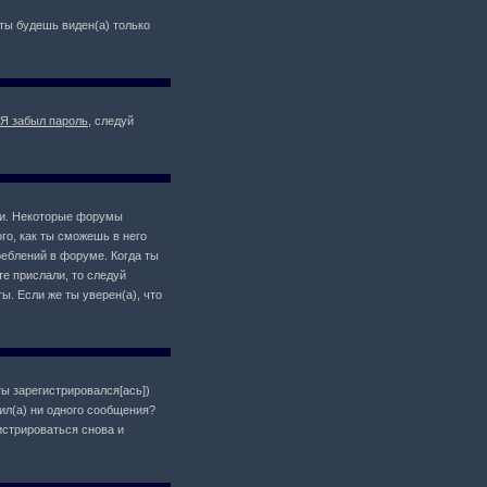
о ты будешь виден(а) только
Я забыл пароль
, следуй
ции. Некоторые форумы
о, как ты сможешь в него
реблений в форуме. Когда ты
те прислали, то следуй
ы. Если же ты уверен(а), что
ты зарегистрировался[ась])
ил(а) ни одного сообщения?
истрироваться снова и