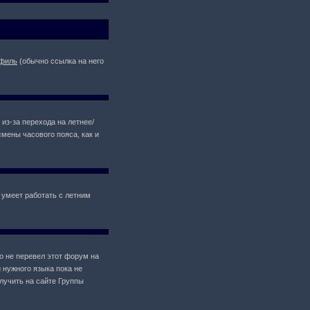
филь
(обычно ссылка на него
 из-за перехода на летнее/
мены часового пояса, как и
 умеет работать с летним
то не перевел этот форум на
 нужного языка пока не
лучить на сайте Группы