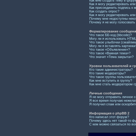
Как мне создать тему в фору
Как я могу редактировать ил
Как присоединить подпись к
Как создать опрос?
Как я могу редактировать или
Почему мне недоступны нек
Почему я не могу голосовать
Форматирование сообщений
Что такое ББ-код (bbcode)?
Могу ли я использовать HTM
Что такое улыбочки (смайлик
Могу ли я вставлять картинки
Что такое «Объявление»?
Что такое «Важная тема»?
Что значит «Тема закрыта»?
Уровни пользователей и г
Кто такие администраторы?
Кто такие модераторы?
Что такое группы пользовате
Как мне вступить в группу?
Как мне стать модератором г
Личные сообщения
Я не могу отправить личное 
Я все время получаю нежела
Я получил спам или оскорбите
Информация о phpBB 2
Кто написал этот форум?
Почему здесь нет такой-то ф
С кем можно связаться по во