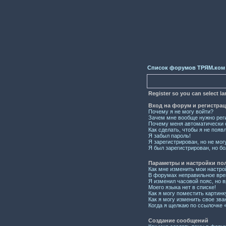
Список форумов ТРЯМ.ком
Register so you can select l
Вход на форум и регистра
Почему я не могу войти?
Зачем мне вообще нужно рег
Почему меня автоматически 
Как сделать, чтобы я не появ
Я забыл пароль!
Я зарегистрирован, но не мог
Я был зарегистрирован, но бо
Параметры и настройки по
Как мне изменить мои настро
В форумах неправильное вре
Я изменил часовой пояс, но 
Моего языка нет в списке!
Как я могу поместить картин
Как я могу изменить свое зва
Когда я щелкаю по ссылочке «
Создание сообщений