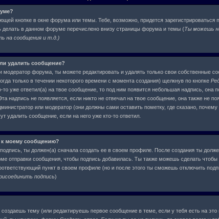
руме?
ующей кнопке в окне форума или темы. Тебе, возможно, придется зарегистрироваться 
ь делать в данном форуме перечислено внизу страницы форума и темы (
Ты можешь н
 на сообщения и т.д.
)
или удалить сообщение?
и модератор форума, ты можете редактировать и удалять только свои собственные с
огда только в течении некоторого времени с момента создания) щелкнув по кнопке
Ре
-то уже ответил(а) на твое сообщение, то под ним появится небольшая надпись, она п
та надпись не появляется, если никто не отвечал на твое сообщение, она также не по
инистратор или модератор (они должны сами оставить пометку, где сказано, почему о
т удалить сообщение, если на него уже кто-то ответил.
 к моему сообщению?
подпись, ты должен(а) сначала создать ее в своем профиле. После создания ты долже
ме отправки сообщения, чтобы подпись добавилась. Ты также можешь сделать чтобы
ответствующий пункт в своем профиле (но и после этого ты сможешь отключить под
рисоединить подпись
)
ы создаешь тему (или редактируешь первое сообщение в теме, если у тебя есть на это