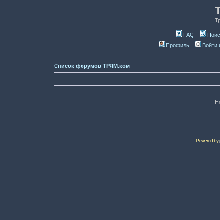
Т
FAQ
Поис
Профиль
Войти 
Список форумов ТРЯМ.ком
Н
Powered by