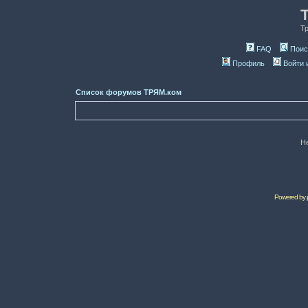
Т
FAQ
Поис
Профиль
Войти 
Список форумов ТРЯМ.ком
Н
Powered by