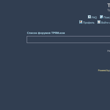
Т
FAQ
Поис
Профиль
Войти 
Список форумов ТРЯМ.ком
Н
Powered by