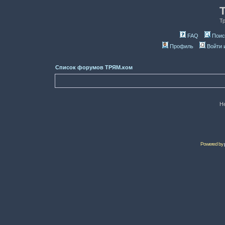
Т
FAQ
Поис
Профиль
Войти 
Список форумов ТРЯМ.ком
Н
Powered by