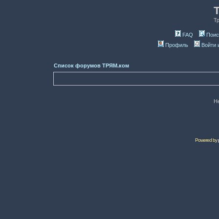
Т
FAQ
Поис
Профиль
Войти 
Список форумов ТРЯМ.ком
Н
Powered by