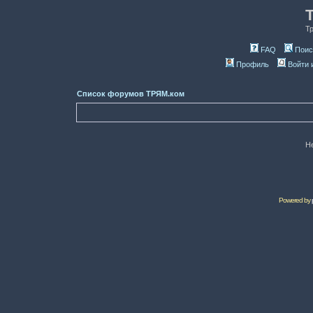
Т
FAQ
Поис
Профиль
Войти 
Список форумов ТРЯМ.ком
Н
Powered by