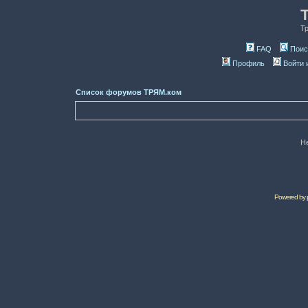
Т
FAQ
Поис
Профиль
Войти 
Список форумов ТРЯМ.ком
Н
Powered by