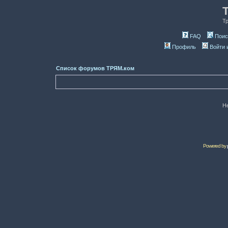
Т
FAQ
Поис
Профиль
Войти 
Список форумов ТРЯМ.ком
Н
Powered by