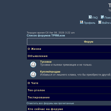
Т
FAQ
Поис
Профиль
Войти 
Текущее время Сб Авг 08, 2026 3:22 am
Список форумов ТРЯМ.ком
Форум
О Жизни
Объявления
Тусовки
Тусовки и пьянки трямовцев и не только.
Куплю/продам
Избавься от лишнего хлама, что бы приобрести другой.
О Чате
Тех-уголок
Тестирование
Отметить все форумы как прочитанные
Кто сейчас на форуме