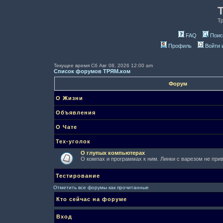
Т
FAQ
Поис
Профиль
Войти 
Текущее время Сб Авг 08, 2026 12:00 am
Список форумов ТРЯМ.ком
Форум
О Жизни
Объявления
О Чате
Тех-уголок
О глупых компьютерах
О компах и программах к ним. Линки с варезом не при
Тестирование
Отметить все форумы как прочитанные
Кто сейчас на форуме
Вход