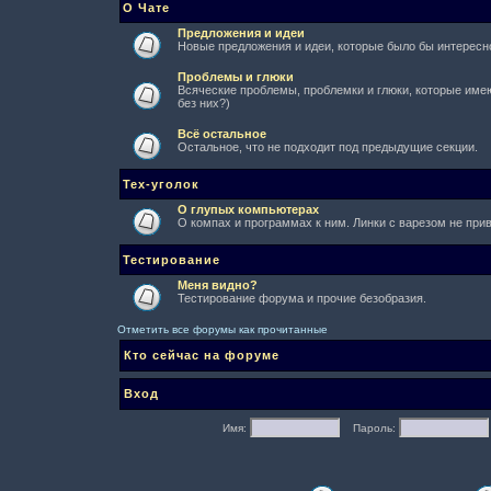
О Чате
Предложения и идеи
Новые предложения и идеи, которые было бы интересно
Проблемы и глюки
Всяческие проблемы, проблемки и глюки, которые имеют
без них?)
Всё остальное
Остальное, что не подходит под предыдущие секции.
Тех-уголок
О глупых компьютерах
О компах и программах к ним. Линки с варезом не при
Тестирование
Меня видно?
Тестирование форума и прочие безобразия.
Отметить все форумы как прочитанные
Кто сейчас на форуме
Вход
Имя:
Пароль: