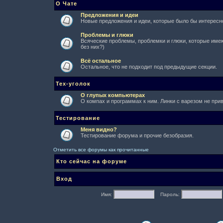
О Чате
Предложения и идеи
Новые предложения и идеи, которые было бы интересно
Проблемы и глюки
Всяческие проблемы, проблемки и глюки, которые имеют
без них?)
Всё остальное
Остальное, что не подходит под предыдущие секции.
Тех-уголок
О глупых компьютерах
О компах и программах к ним. Линки с варезом не при
Тестирование
Меня видно?
Тестирование форума и прочие безобразия.
Отметить все форумы как прочитанные
Кто сейчас на форуме
Вход
Имя:
Пароль: