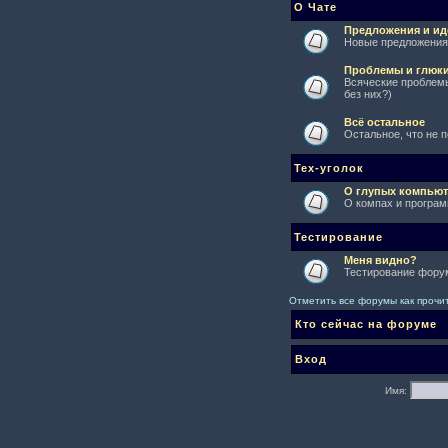
О Чате
Предложения и ид
Новые предложения 
Проблемы и глюк
Всяческие проблемы
без них?)
Всё остальное
Остальное, что не 
Тех-уголок
О глупых компьют
О компах и програм
Тестирование
Меня видно?
Тестирование форум
Отметить все форумы как проч
Кто сейчас на форуме
Вход
Имя: