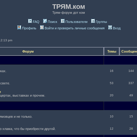
ТРЯМ.ком
Трям-форум дот ком
FAQ
Поиск
Пользователи
Группы
Профиль
Войти и проверить личные сообщения
Вход
12:13 pm
Форум
Темы
Сообще
ках.
16
144
 свете.
53
337
е
нцертах, выставках и прочем.
20
49
ямовцев и не только.
10
15
о хлама, что бы приобрести другой.
12
26