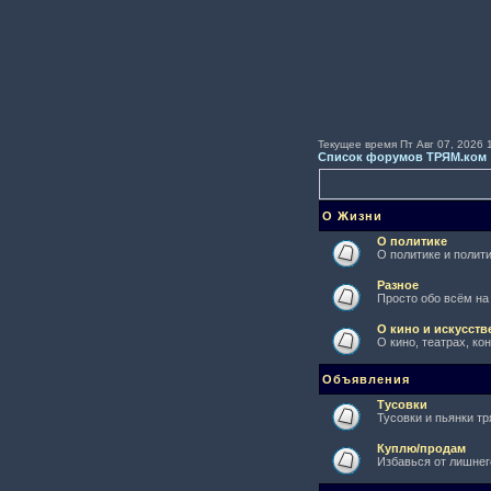
Текущее время Пт Авг 07, 2026 
Список форумов ТРЯМ.ком
О Жизни
О политике
О политике и полити
Разное
Просто обо всём на
О кино и искусств
О кино, театрах, ко
Объявления
Тусовки
Тусовки и пьянки тр
Куплю/продам
Избавься от лишнег