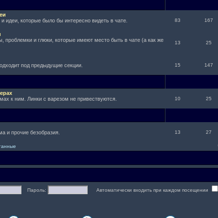
еи
и идеи, которые было бы интересно видеть в чате.
83
167
и
, проблемки и глюки, которые имеют место быть в чате (а как же
13
25
подходит под предыдущие секции.
15
147
ерах
мах к ним. Линки с варезом не привествуются.
10
25
а и прочие безобразия.
13
27
итанные
Пароль:
Автоматически входить при каждом посещении