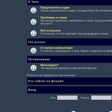
О Чате
Предложения и идеи
Новые предложения и идеи, которые было бы интересно
Проблемы и глюки
Всяческие проблемы, проблемки и глюки, которые имеют
без них?)
Всё остальное
Остальное, что не подходит под предыдущие секции.
Тех-уголок
О глупых компьютерах
О компах и программах к ним. Линки с варезом не при
Тестирование
Меня видно?
Тестирование форума и прочие безобразия.
Отметить все форумы как прочитанные
Кто сейчас на форуме
Вход
Имя:
Пароль: