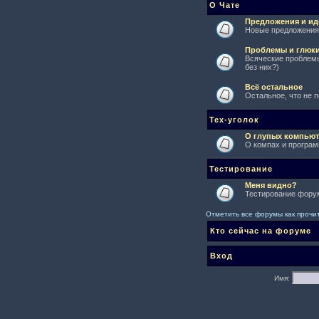
О Чате
Предложения и ид
Новые предложения 
Проблемы и глюк
Всяческие проблемы
без них?)
Всё остальное
Остальное, что не 
Тех-уголок
О глупых компьют
О компах и програм
Тестирование
Меня видно?
Тестирование форум
Отметить все форумы как проч
Кто сейчас на форуме
Вход
Имя: