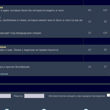
еи
и идеи, которые было бы интересно видеть в чате.
83
167
и
, проблемки и глюки, которые имеют место быть в чате (а как же
13
25
подходит под предыдущие секции.
15
147
ерах
мах к ним. Линки с варезом не привествуются.
10
25
а и прочие безобразия.
13
27
итанные
Пароль:
Автоматически входить при каждом посещении