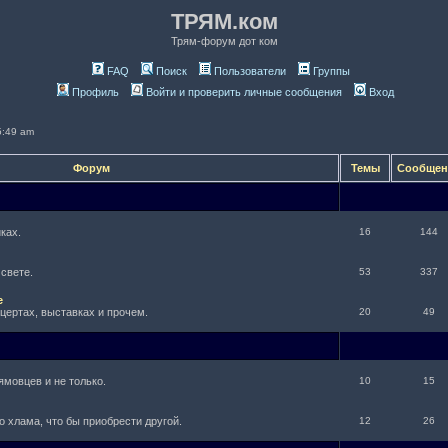
ТРЯМ.ком
Трям-форум дот ком
FAQ
Поиск
Пользователи
Группы
Профиль
Войти и проверить личные сообщения
Вход
5:49 am
Форум
Темы
Сообще
ках.
16
144
 свете.
53
337
е
нцертах, выставках и прочем.
20
49
ямовцев и не только.
10
15
о хлама, что бы приобрести другой.
12
26