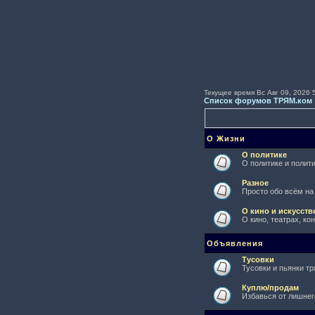
Текущее время Вс Авг 09, 2026 
Список форумов ТРЯМ.ком
О Жизни
О политике
О политике и полити
Разное
Просто обо всём на
О кино и искусств
О кино, театрах, ко
Объявления
Тусовки
Тусовки и пьянки тр
Куплю/продам
Избавься от лишнег