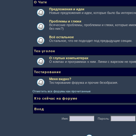
О Чате
Предложения и идеи
Новые предложения и идеи, которые было бы интересно
Проблемы и глюки
Всяческие проблемы, проблемки и глюки, которые имеют
без них?)
Всё остальное
Остальное, что не подходит под предыдущие секции.
Тех-уголок
О глупых компьютерах
О компах и программах к ним. Линки с варезом не при
Тестирование
Меня видно?
Тестирование форума и прочие безобразия.
Отметить все форумы как прочитанные
Кто сейчас на форуме
Вход
Имя:
Пароль: