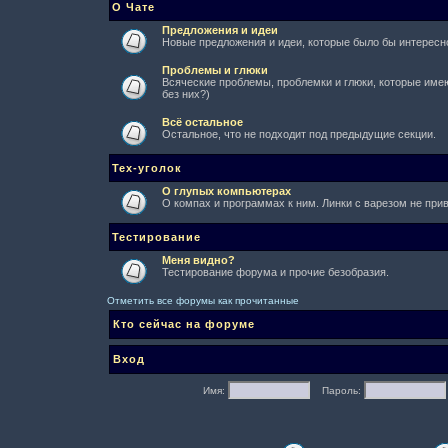
О Чате
Предложения и идеи
Новые предложения и идеи, которые было бы интересно
Проблемы и глюки
Всяческие проблемы, проблемки и глюки, которые имеют
без них?)
Всё остальное
Остальное, что не подходит под предыдущие секции.
Тех-уголок
О глупых компьютерах
О компах и программах к ним. Линки с варезом не при
Тестирование
Меня видно?
Тестирование форума и прочие безобразия.
Отметить все форумы как прочитанные
Кто сейчас на форуме
Вход
Имя:
Пароль: