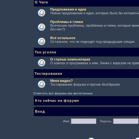
О Чате
Предложения и идеи
Новые предложения и идеи, которые было бы интересно
Проблемы и глюки
Всяческие проблемы, проблемки и глюки, которые имеют
без них?)
Всё остальное
Остальное, что не подходит под предыдущие секции.
Тех-уголок
О глупых компьютерах
О компах и программах к ним. Линки с варезом не при
Тестирование
Меня видно?
Тестирование форума и прочие безобразия.
Отметить все форумы как прочитанные
Кто сейчас на форуме
Вход
Имя:
Пароль: