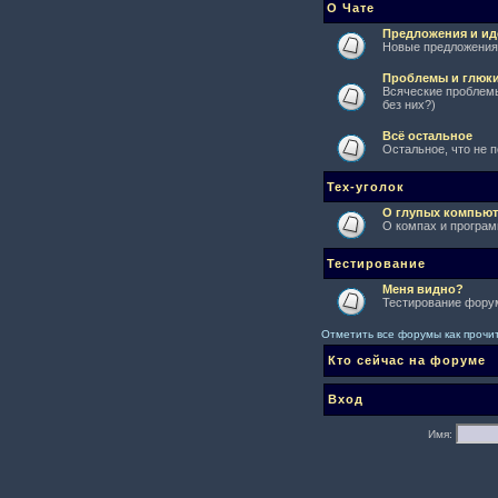
О Чате
Предложения и ид
Новые предложения 
Проблемы и глюк
Всяческие проблемы
без них?)
Всё остальное
Остальное, что не 
Тех-уголок
О глупых компьют
О компах и програм
Тестирование
Меня видно?
Тестирование форум
Отметить все форумы как проч
Кто сейчас на форуме
Вход
Имя: