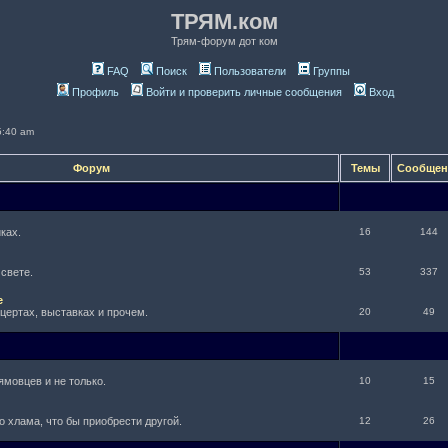
ТРЯМ.ком
Трям-форум дот ком
FAQ
Поиск
Пользователи
Группы
Профиль
Войти и проверить личные сообщения
Вход
5:40 am
Форум
Темы
Сообще
ках.
16
144
 свете.
53
337
е
нцертах, выставках и прочем.
20
49
ямовцев и не только.
10
15
о хлама, что бы приобрести другой.
12
26