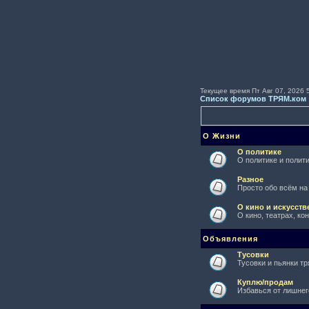
Текущее время Пт Авг 07, 2026 
Список форумов ТРЯМ.ком
О Жизни
О политике
О политике и полити
Разное
Просто обо всём на
О кино и искусств
О кино, театрах, ко
Объявления
Тусовки
Тусовки и пьянки тр
Куплю/продам
Избавься от лишнег