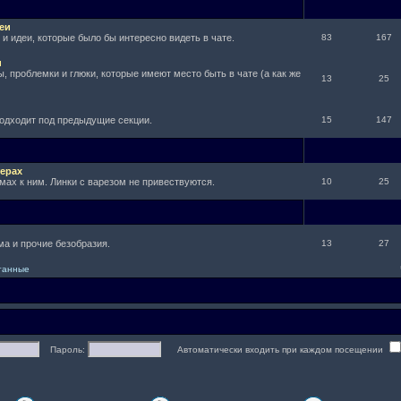
еи
и идеи, которые было бы интересно видеть в чате.
83
167
и
, проблемки и глюки, которые имеют место быть в чате (а как же
13
25
подходит под предыдущие секции.
15
147
ерах
мах к ним. Линки с варезом не привествуются.
10
25
а и прочие безобразия.
13
27
итанные
Пароль:
Автоматически входить при каждом посещении