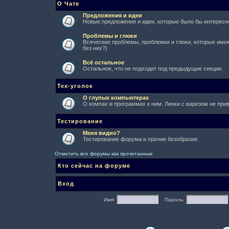
О Чате
Предложения и идеи
Новые предложения и идеи, которые было бы интересно
Проблемы и глюки
Всяческие проблемы, проблемки и глюки, которые имеют
без них?)
Всё остальное
Остальное, что не подходит под предыдущие секции.
Тех-уголок
О глупых компьютерах
О компах и программах к ним. Линки с варезом не при
Тестирование
Меня видно?
Тестирование форума и прочие безобразия.
Отметить все форумы как прочитанные
Кто сейчас на форуме
Вход
Имя:
Пароль: