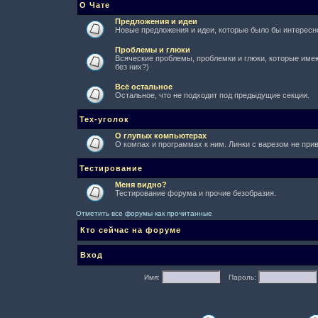
О Чате
Предложения и идеи
Новые предложения и идеи, которые было бы интересно
Проблемы и глюки
Всяческие проблемы, проблемки и глюки, которые имеют
без них?)
Всё остальное
Остальное, что не подходит под предыдущие секции.
Тех-уголок
О глупых компьютерах
О компах и программах к ним. Линки с варезом не при
Тестирование
Меня видно?
Тестирование форума и прочие безобразия.
Отметить все форумы как прочитанные
Кто сейчас на форуме
Вход
Имя:
Пароль: