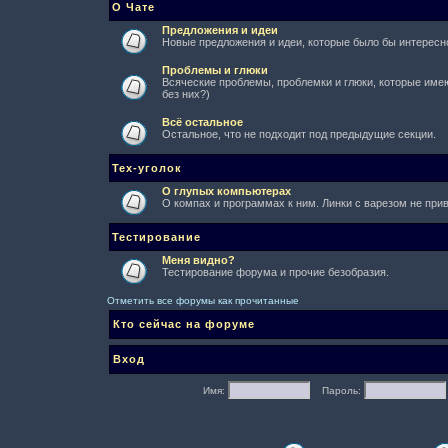
О Чате
Предложения и идеи
Новые предложения и идеи, которые было бы интересно
Проблемы и глюки
Всяческие проблемы, проблемки и глюки, которые имеют
без них?)
Всё остальное
Остальное, что не подходит под предыдущие секции.
Тех-уголок
О глупых компьютерах
О компах и программах к ним. Линки с варезом не при
Тестирование
Меня видно?
Тестирование форума и прочие безобразия.
Отметить все форумы как прочитанные
Кто сейчас на форуме
Вход
Имя:
Пароль: