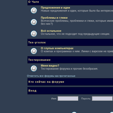
О Чате
Предложения и идеи
Новые предложения и идеи, которые было бы интересно
Проблемы и глюки
Всяческие проблемы, проблемки и глюки, которые имеют
без них?)
Всё остальное
Остальное, что не подходит под предыдущие секции.
Тех-уголок
О глупых компьютерах
О компах и программах к ним. Линки с варезом не при
Тестирование
Меня видно?
Тестирование форума и прочие безобразия.
Отметить все форумы как прочитанные
Кто сейчас на форуме
Вход
Имя:
Пароль: