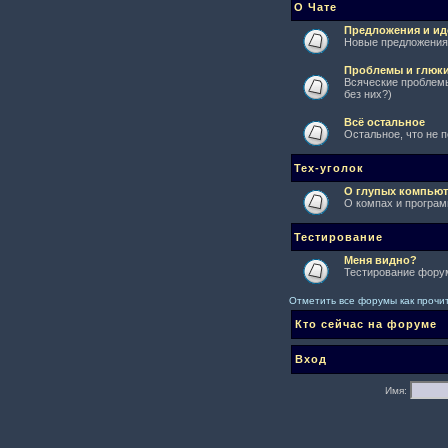
О Чате
Предложения и ид
Новые предложения 
Проблемы и глюк
Всяческие проблемы
без них?)
Всё остальное
Остальное, что не 
Тех-уголок
О глупых компьют
О компах и програм
Тестирование
Меня видно?
Тестирование форум
Отметить все форумы как проч
Кто сейчас на форуме
Вход
Имя: