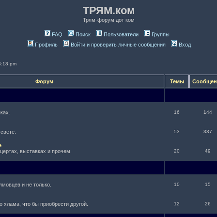
ТРЯМ.ком
Трям-форум дот ком
FAQ
Поиск
Пользователи
Группы
Профиль
Войти и проверить личные сообщения
Вход
3:18 pm
Форум
Темы
Сообще
ках.
16
144
 свете.
53
337
е
нцертах, выставках и прочем.
20
49
ямовцев и не только.
10
15
о хлама, что бы приобрести другой.
12
26