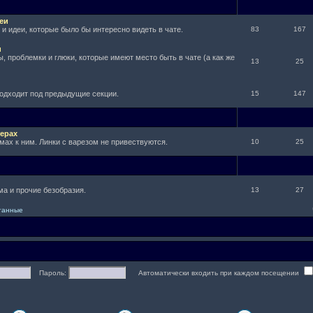
еи
и идеи, которые было бы интересно видеть в чате.
83
167
и
, проблемки и глюки, которые имеют место быть в чате (а как же
13
25
подходит под предыдущие секции.
15
147
ерах
мах к ним. Линки с варезом не привествуются.
10
25
а и прочие безобразия.
13
27
итанные
Пароль:
Автоматически входить при каждом посещении