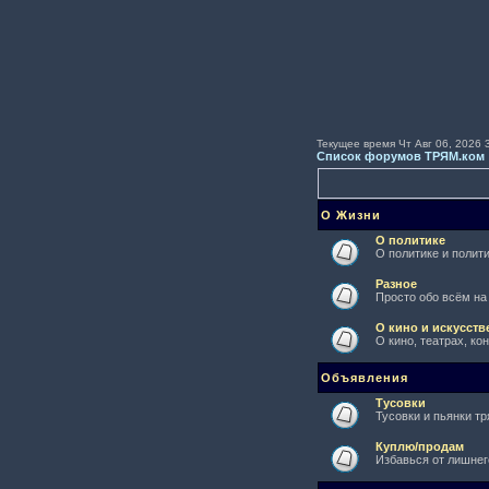
Текущее время Чт Авг 06, 2026 
Список форумов ТРЯМ.ком
О Жизни
О политике
О политике и полити
Разное
Просто обо всём на
О кино и искусств
О кино, театрах, ко
Объявления
Тусовки
Тусовки и пьянки тр
Куплю/продам
Избавься от лишнег