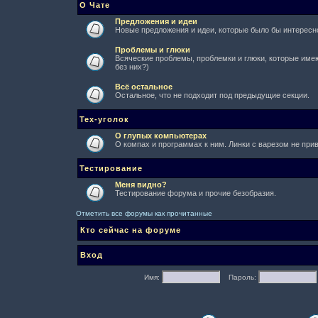
О Чате
Предложения и идеи
Новые предложения и идеи, которые было бы интересно
Проблемы и глюки
Всяческие проблемы, проблемки и глюки, которые имеют
без них?)
Всё остальное
Остальное, что не подходит под предыдущие секции.
Тех-уголок
О глупых компьютерах
О компах и программах к ним. Линки с варезом не при
Тестирование
Меня видно?
Тестирование форума и прочие безобразия.
Отметить все форумы как прочитанные
Кто сейчас на форуме
Вход
Имя:
Пароль: