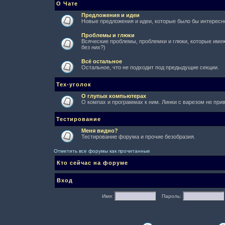
О Чате
Предложения и идеи
Новые предложения и идеи, которые было бы интересно
Проблемы и глюки
Всяческие проблемы, проблемки и глюки, которые имеют
без них?)
Всё остальное
Остальное, что не подходит под предыдущие секции.
Тех-уголок
О глупых компьютерах
О компах и программах к ним. Линки с варезом не при
Тестирование
Меня видно?
Тестирование форума и прочие безобразия.
Отметить все форумы как прочитанные
Кто сейчас на форуме
Вход
Имя:
Пароль: