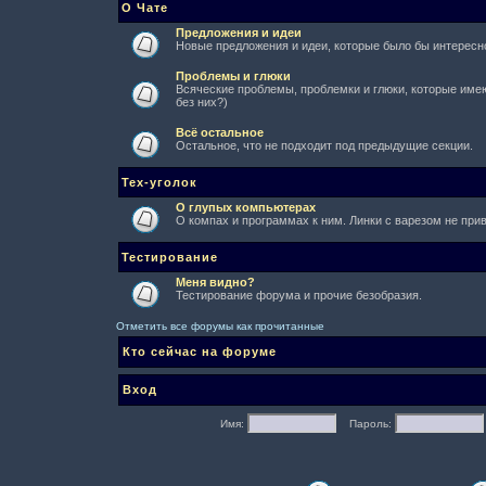
О Чате
Предложения и идеи
Новые предложения и идеи, которые было бы интересно
Проблемы и глюки
Всяческие проблемы, проблемки и глюки, которые имеют
без них?)
Всё остальное
Остальное, что не подходит под предыдущие секции.
Тех-уголок
О глупых компьютерах
О компах и программах к ним. Линки с варезом не при
Тестирование
Меня видно?
Тестирование форума и прочие безобразия.
Отметить все форумы как прочитанные
Кто сейчас на форуме
Вход
Имя:
Пароль: