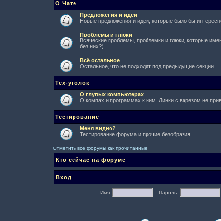
О Чате
Предложения и идеи
Новые предложения и идеи, которые было бы интересно
Проблемы и глюки
Всяческие проблемы, проблемки и глюки, которые имеют
без них?)
Всё остальное
Остальное, что не подходит под предыдущие секции.
Тех-уголок
О глупых компьютерах
О компах и программах к ним. Линки с варезом не при
Тестирование
Меня видно?
Тестирование форума и прочие безобразия.
Отметить все форумы как прочитанные
Кто сейчас на форуме
Вход
Имя:
Пароль: