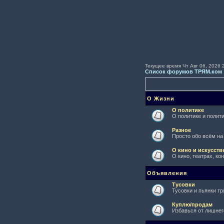
Текущее время Чт Авг 06, 2026 
Список форумов ТРЯМ.ком
О Жизни
О политике
О политике и полити
Разное
Просто обо всём на
О кино и искусств
О кино, театрах, ко
Объявления
Тусовки
Тусовки и пьянки тр
Куплю/продам
Избавься от лишнег