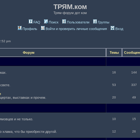
ТРЯМ.ком
Трям-форум дот ком
FAQ
Поиск
Пользователи
Группы
Профиль
Войти и проверить личные сообщения
Вход
2:52 pm
Форум
Темы
Сообще
ках.
16
144
 свете.
53
337
е
нцертах, выставках и прочем.
20
49
ямовцев и не только.
10
15
о хлама, что бы приобрести другой.
12
26