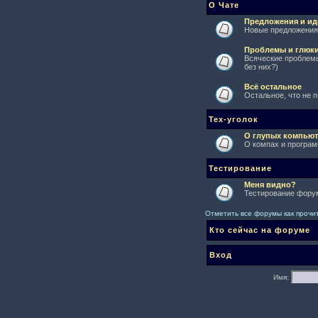
О Чате
Предложения и ид
Новые предложения 
Проблемы и глюк
Всяческие проблемы
без них?)
Всё остальное
Остальное, что не 
Тех-уголок
О глупых компьют
О компах и програм
Тестирование
Меня видно?
Тестирование форум
Отметить все форумы как проч
Кто сейчас на форуме
Вход
Имя: