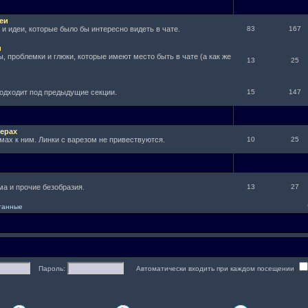
еи
и идеи, которые было бы интересно видеть в чате.
83
167
и
, проблемки и глюки, которые имеют место быть в чате (а как же
13
25
подходит под предыдущие секции.
15
147
ерах
мах к ним. Линки с варезом не привествуются.
10
25
а и прочие безобразия.
13
27
итанные
Пароль:
Автоматически входить при каждом посещении