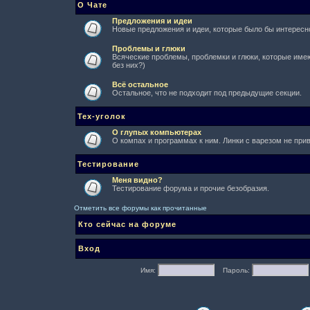
О Чате
Предложения и идеи
Новые предложения и идеи, которые было бы интересно
Проблемы и глюки
Всяческие проблемы, проблемки и глюки, которые имеют
без них?)
Всё остальное
Остальное, что не подходит под предыдущие секции.
Тех-уголок
О глупых компьютерах
О компах и программах к ним. Линки с варезом не при
Тестирование
Меня видно?
Тестирование форума и прочие безобразия.
Отметить все форумы как прочитанные
Кто сейчас на форуме
Вход
Имя:
Пароль: