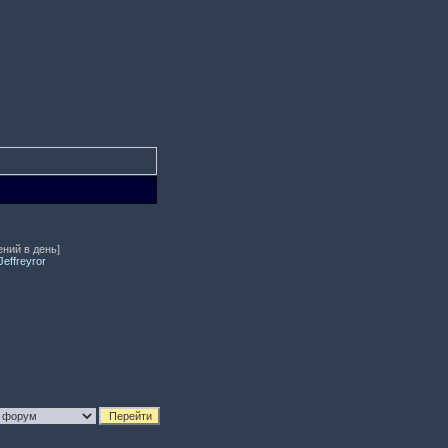
ений в день]
effreyror