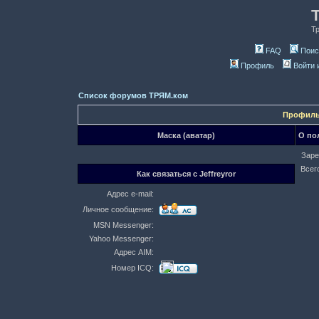
Т
FAQ
Поис
Профиль
Войти 
Список форумов ТРЯМ.ком
Профиль 
Маска (аватар)
О пол
Заре
Всег
Как связаться с Jeffreyror
Адрес e-mail:
Личное сообщение:
MSN Messenger:
Yahoo Messenger:
Адрес AIM:
Номер ICQ: