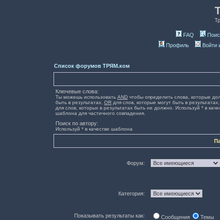
Т
FAQ
Поис
Профиль
Войти 
Список форумов ТРЯМ.ком
Ключевые слова:
Ты можешь использовать
AND
чтобы определить слова, которые до
быть в результатах,
OR
для слов, которые могут быть в результатах
для слов, которых в результатах быть не должно. Используй * в каче
шаблона для частичного совпадения.
Поиск по автору:
Используй * в качестве шаблона
П
Форум:
Категория:
Показывать результаты как:
Сообщения
Темы