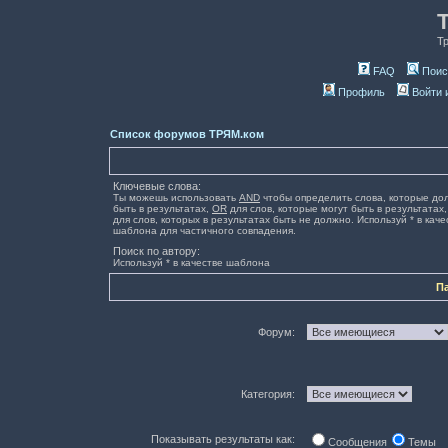
Т
FAQ
Поис
Профиль
Войти 
Список форумов ТРЯМ.ком
Ключевые слова:
Ты можешь использовать
AND
чтобы определить слова, которые до
быть в результатах,
OR
для слов, которые могут быть в результатах
для слов, которых в результатах быть не должно. Используй * в каче
шаблона для частичного совпадения.
Поиск по автору:
Используй * в качестве шаблона
П
Форум:
Категория:
Показывать результаты как:
Сообщения
Темы