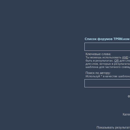
Список форумов ТРЯМ.ком
Ключевые слова:
Ты можешь использовать
AND
ч
быть в результатах,
OR
для сло
для слов, которых в результата
шаблона для частичного совпа
Поиск по автору:
Используй * в качестве шаблон
Ф
Кате
Показывать результат