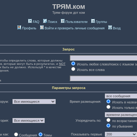
ТРЯМ.ком
Трям-форум дот ком
FAQ
Поиск
Пользователи
Группы
Профиль
Войти и проверить личные сообщения
Вход
Запрос
тобы определить слова, которые должны
в, которые могут быть в результатах, и
NOT
Искать любое слово/поиск с языком 
х быть не должно. Используй * в качестве
Искать все слова
дения.
а
Параметры запроса
орум:
Время размещения:
Искать в назва
Искать только 
гория:
Упорядочить по:
по возрастанию
по убыванию
ы как:
Показывать первые
Сообщения
Темы