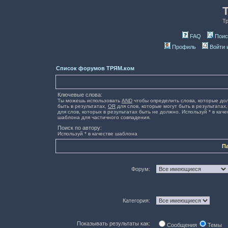
Т
FAQ
Поис
Профиль
Войти 
Список форумов ТРЯМ.ком
Ключевые слова:
Ты можешь использовать
AND
чтобы определить слова, которые до
быть в результатах,
OR
для слов, которые могут быть в результатах
для слов, которых в результатах быть не должно. Используй * в каче
шаблона для частичного совпадения.
Поиск по автору:
Используй * в качестве шаблона
П
Форум:
Категория:
Показывать результаты как:
Сообщения
Темы