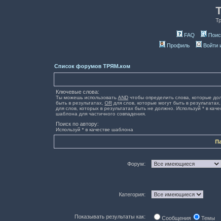
Т
FAQ
Поис
Профиль
Войти 
Список форумов ТРЯМ.ком
Ключевые слова:
Ты можешь использовать
AND
чтобы определить слова, которые до
быть в результатах,
OR
для слов, которые могут быть в результатах
для слов, которых в результатах быть не должно. Используй * в каче
шаблона для частичного совпадения.
Поиск по автору:
Используй * в качестве шаблона
П
Форум:
Категория:
Показывать результаты как:
Сообщения
Темы