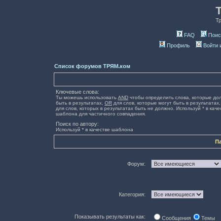
Т
FAQ
Поис
Профиль
Войти 
Список форумов ТРЯМ.ком
Ключевые слова:
Ты можешь использовать
AND
чтобы определить слова, которые до
быть в результатах,
OR
для слов, которые могут быть в результатах
для слов, которых в результатах быть не должно. Используй * в каче
шаблона для частичного совпадения.
Поиск по автору:
Используй * в качестве шаблона
П
Форум:
Категория:
Показывать результаты как:
Сообщения
Темы