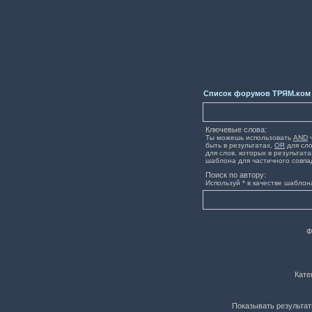
Список форумов ТРЯМ.ком
Ключевые слова:
Ты можешь использовать
AND
ч
быть в результатах,
OR
для сло
для слов, которых в результата
шаблона для частичного совпа
Поиск по автору:
Используй * в качестве шаблон
Ф
Кате
Показывать результат