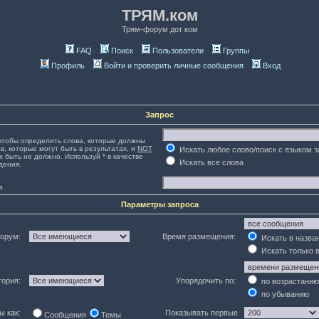
ТРЯМ.ком
Трям-форум дот ком
FAQ
Поиск
Пользователи
Группы
Профиль
Войти и проверить личные сообщения
Вход
Запрос
тобы определить слова, которые должны
в, которые могут быть в результатах, и
NOT
Искать любое слово/поиск с языком 
х быть не должно. Используй * в качестве
Искать все слова
дения.
а
Параметры запроса
орум:
Время размещения:
Искать в назва
Искать только 
гория:
Упорядочить по:
по возрастанию
по убыванию
ы как:
Показывать первые
Сообщения
Темы