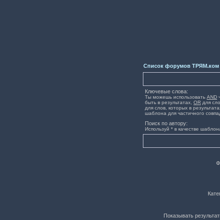
Список форумов ТРЯМ.ком
Ключевые слова:
Ты можешь использовать
AND
ч
быть в результатах,
OR
для сло
для слов, которых в результата
шаблона для частичного совпа
Поиск по автору:
Используй * в качестве шаблон
Ф
Кате
Показывать результат