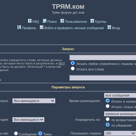
ТРЯМ.ком
Трям-форум дот ком
FAQ
Поиск
Пользователи
Группы
Профиль
Войти и проверить личные сообщения
Вход
Запрос
тобы определить слова, которые должны
в, которые могут быть в результатах, и
NOT
Искать любое слово/поиск с языком 
х быть не должно. Используй * в качестве
Искать все слова
дения.
а
Параметры запроса
орум:
Время размещения:
Искать в назва
Искать только 
гория:
Упорядочить по:
по возрастанию
по убыванию
ы как:
Показывать первые
Сообщения
Темы