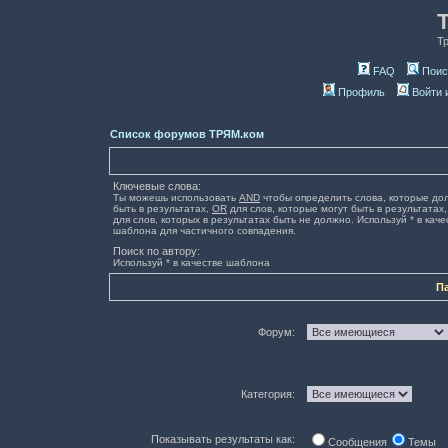
Т
FAQ
Поис
Профиль
Войти 
Список форумов ТРЯМ.ком
Ключевые слова:
Ты можешь использовать
AND
чтобы определить слова, которые до
быть в результатах,
OR
для слов, которые могут быть в результатах
для слов, которых в результатах быть не должно. Используй * в каче
шаблона для частичного совпадения.
Поиск по автору:
Используй * в качестве шаблона
П
Форум:
Категория:
Показывать результаты как:
Сообщения
Темы