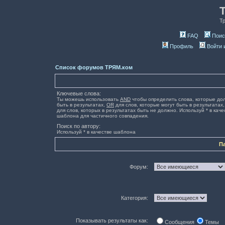
Т
FAQ
Поис
Профиль
Войти 
Список форумов ТРЯМ.ком
Ключевые слова:
Ты можешь использовать
AND
чтобы определить слова, которые до
быть в результатах,
OR
для слов, которые могут быть в результатах
для слов, которых в результатах быть не должно. Используй * в каче
шаблона для частичного совпадения.
Поиск по автору:
Используй * в качестве шаблона
П
Форум:
Категория:
Показывать результаты как:
Сообщения
Темы