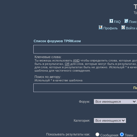
Т
FAQ
Поис
Профиль
Войти 
Список форумов ТРЯМ.ком
Ключевые слова:
Ты можешь использовать
AND
чтобы определить слова, которые до
быть в результатах,
OR
для слов, которые могут быть в результатах
для слов, которых в результатах быть не должно. Используй * в каче
шаблона для частичного совпадения.
Поиск по автору:
Используй * в качестве шаблона
П
Форум:
Категория:
Показывать результаты как:
Сообщения
Темы