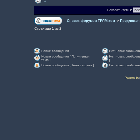
1
Показать темы:
Список форумов ТРЯМ.ком
->
Предложен
Страница
1
из
2
Новые сообщения
Нет новых сообщен
Новые сообщения [ Популярная
Нет новых сообщени
тема ]
]
Новые сообщения [ Тема закрыта ]
Нет новых сообщени
Powered by