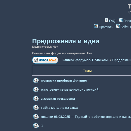
Т
FAQ
Поис
Профиль
Войти 
Предложения и идеи
Модераторы: Нет
Сейчас этот форум просматривают: Нет
Список форумов ТРЯМ.ком
->
Предложен
Темы
покраска профиля фрязино
изготовление металлоконструкций
лазерная резка цены
гибка металла на заказ
ссылки 06.08.2025 — Где найти рабочее зеркало и как 
1