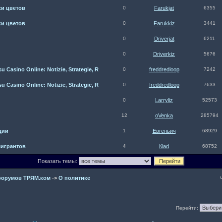
ки цветов
0
Farukjat
6355
ки цветов
0
Farukkiz
3441
0
Driverjat
6211
0
Driverkiz
5676
 Casino Online: Notizie, Strategie, R
0
freddredloop
7242
 Casino Online: Notizie, Strategie, R
0
freddredloop
7633
0
Larryliz
52573
12
oVenka
285794
ции
1
Евгеньич
68929
игрантов
4
Кlаd
68752
Показать темы:
форумов ТРЯМ.ком
->
О политике
Перейти: