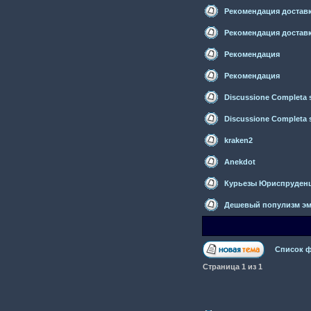
Рекомендация достав
Рекомендация достав
Рекомендация
Рекомендация
Discussione Completa su
Discussione Completa su
kraken2
Anekdot
Курьезы Юриспруден
Дешевый популизм эм
Список 
Страница
1
из
1