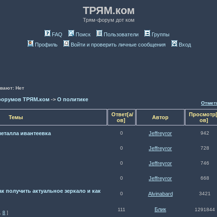
ТРЯМ.ком
Трям-форум дот ком
FAQ
Поиск
Пользователи
Группы
Профиль
Войти и проверить личные сообщения
Вход
вают: Нет
форумов ТРЯМ.ком
->
О политике
Отмет
Ответ[а/
Просмотр[
Темы
Автор
ов]
ов]
еталла ивантеевка
0
Jeffreyror
942
0
Jeffreyror
728
0
Jeffreyror
746
0
Jeffreyror
668
ак получить актуальное зеркало и как
0
Alvinabard
3421
Блик
111
1291844
,
8
]