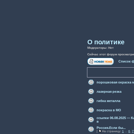
О политике
Модераторы: Нет
Сейчас этот форум просматри
Список 
порошковая окраска м
лазерная резка
гибка металла
покраска в МО
ссылки 06.08.2025 — К
в
Россия.Если бы...
[
На страницу:
1
...
6
,
7