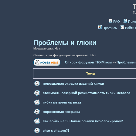
Т
FAQ
Поис
Профиль
Войти 
Проблемы и глюки
Модераторы: Нет
Сейчас этот форум просматривают: Нет
Список форумов ТРЯМ.ком
->
Проблемы 
Темы
порошковая окраска изделий химки
стоимость лазерной резкистоимость гибки металла
гибка металла на заказ
порошковая покраска
Как войти на !? Новые ссылки без блокировок!
chto s chatom?!