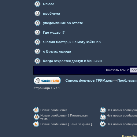
Reload
проблема
уведомление об ответе
Где модер !?
Я блин мастер, и не могу зайти в ч
о Врагах народа
Когда откроется доступ к Манькин
Показать темы:
Список форумов ТРЯМ.ком
->
Проблемы 
Страница
1
из
1
Новые сообщения
Нет новых сообщен
Новые сообщения [ Популярная
Нет новых сообщени
тема ]
]
Новые сообщения [ Тема закрыта ]
Нет новых сообщени
Powered by